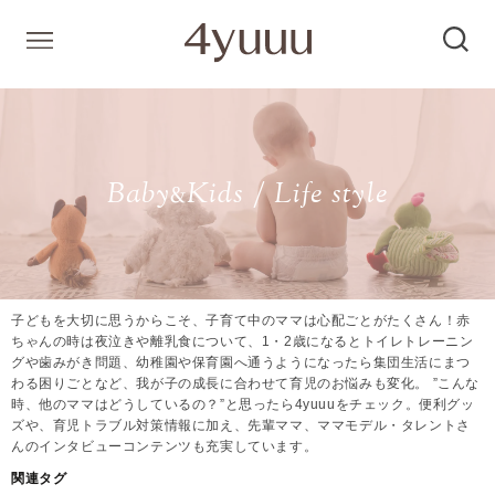
Baby
Kids / Life style
&
子どもを大切に思うからこそ、子育て中のママは心配ごとがたくさん！赤
ちゃんの時は夜泣きや離乳食について、1・2歳になるとトイレトレーニン
グや歯みがき問題、幼稚園や保育園へ通うようになったら集団生活にまつ
わる困りごとなど、我が子の成長に合わせて育児のお悩みも変化。 ”こんな
時、他のママはどうしているの？”と思ったら4yuuuをチェック。便利グッ
ズや、育児トラブル対策情報に加え、先輩ママ、ママモデル・タレントさ
んのインタビューコンテンツも充実しています。
関連タグ