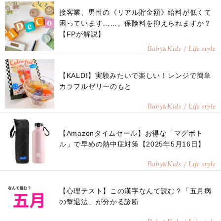
接客業、男性の《リアル貯金額》給料が低くて
困っています……。保険料を抑えられますか？
【FPが解説】
Baby
Kids / Life style
&
【KALDI】実験みたいで楽しい！レンジで簡単
カラフルゼリーのもと
Baby
Kids / Life style
&
【Amazonタイムセール】お得な「マグボト
ル」で早めの熱中症対策【2025年5月16日】
Baby
Kids / Life style
&
【心理テスト】この漢字なんて読む？「五月病
の撃退法」が分かる診断