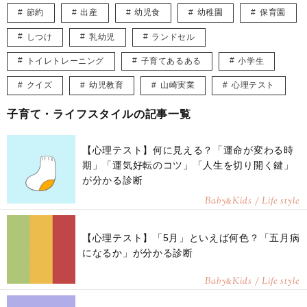
節約
出産
幼児食
幼稚園
保育園
しつけ
乳幼児
ランドセル
トイレトレーニング
子育てあるある
小学生
クイズ
幼児教育
山崎実業
心理テスト
子育て・ライフスタイルの記事一覧
【心理テスト】何に見える？「運命が変わる時
期」「運気好転のコツ」「人生を切り開く鍵」
が分かる診断
Baby
Kids / Life style
&
【心理テスト】「5月」といえば何色？「五月病
になるか」が分かる診断
Baby
Kids / Life style
&