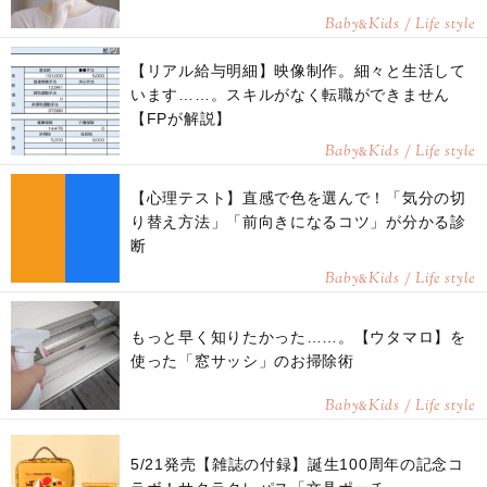
Baby
Kids / Life style
&
【リアル給与明細】映像制作。細々と生活して
います……。スキルがなく転職ができません
【FPが解説】
Baby
Kids / Life style
&
【心理テスト】直感で色を選んで！「気分の切
り替え方法」「前向きになるコツ」が分かる診
断
Baby
Kids / Life style
&
もっと早く知りたかった……。【ウタマロ】を
使った「窓サッシ」のお掃除術
Baby
Kids / Life style
&
5/21発売【雑誌の付録】誕生100周年の記念コ