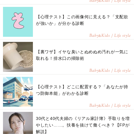
Baby
Kids / Life style
&
【心理テスト】この画像何に見える？「支配欲
が強いか」が分かる診断
Baby
Kids / Life style
&
【裏ワザ】イヤな臭いとぬめぬめ汚れが一気に
取れる！排水口の掃除術
Baby
Kids / Life style
&
【心理テスト】どこに配置する？「あなたが持
つ防御本能」がわかる診断
Baby
Kids / Life style
&
30代と40代夫婦の《リアル家計簿》手取りを増
やしたい……。扶養を抜けて働くべき？【FPが
解説】