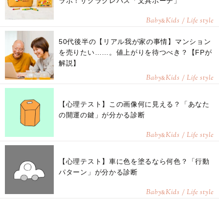
ラボ！サクラクレパス「文具ポーチ」
Baby
Kids / Life style
&
50代後半の【リアル我が家の事情】マンション
を売りたい……。値上がりを待つべき？【FPが
解説】
Baby
Kids / Life style
&
【心理テスト】この画像何に見える？「あなた
の開運の鍵」が分かる診断
Baby
Kids / Life style
&
【心理テスト】車に色を塗るなら何色？「行動
パターン」が分かる診断
Baby
Kids / Life style
&