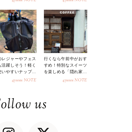
4yuuu NOTE
4yuuu NOTE
のレジャーやフェス
行くなら午前中がおす
も活躍しそう！軽く
すめ！特別なスイーツ
使いやすいナップサ
を楽しめる「隠れ家カ
ク
フェ」
4yuuu NOTE
4yuuu NOTE
ollow us