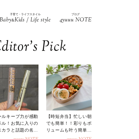
子育て・ライフスタイル
ブログ
Baby
Kids / Life style
4yuuu NOTE
&
ditor’s Pick
ールキープ力が感動
【時短弁当】忙しい朝
ベル！お気に入りの
でも簡単！！彩りもボ
スカラと話題の名品
リュームも叶う簡単そ
地
ぼろ弁当！