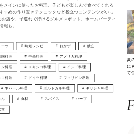
をメインに使ったお料理、子どもが楽しんで食べてくれる
すすめの作り置きテクニックなど役立つコンテンツがいっ
のお店や、子連れで行けるグルメスポット、ホームパーティ
情報も。
イーツ
時短レシピ
おかず
献立
韓国料理
中華料理
アメリカ料理
夏
に
イン料理
メキシコ料理
インド料理
て
ルコ料理
ドイツ料理
フィリピン料理
ッ
ネパール料理
ポルトガル料理
ギリシャ料理
はん
食材
スパイス
ハーブ
F
献立