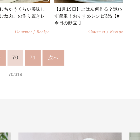
しちゃうくらい美味し
【1月19日】ごはん何作る？迷わ
むね肉」の作り置きレ
ず簡単！おすすめレシピ3品【#
今日の献立 】
Gourmet / Recipe
Gourmet / Recipe
9
70
71
次へ
70/319