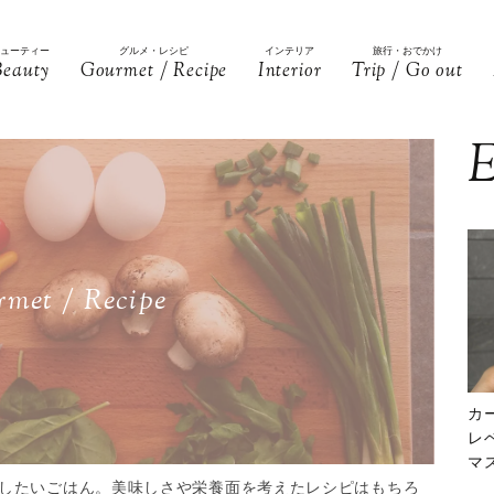
ビューティー
グルメ・レシピ
インテリア
旅行・おでかけ
Beauty
Gourmet / Recipe
Interior
Trip / Go out
E
met / Recipe
カ
レ
マ
下
したいごはん。美味しさや栄養面を考えたレシピはもちろ