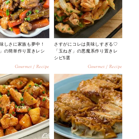
味しさに家族も夢中！
さすがにコレは美味しすぎる♡
」の簡単作り置きレシ
「玉ねぎ」の悪魔系作り置きレ
シピ5選
Gourmet / Recipe
Gourmet / Recipe