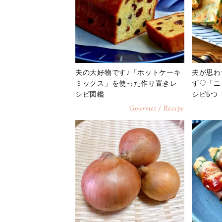
夫の大好物です♪「ホットケーキ
夫が思わ
ミックス」を使った作り置きレ
ず♡「ニ
シピ図鑑
シピ5つ
Gourmet / Recipe