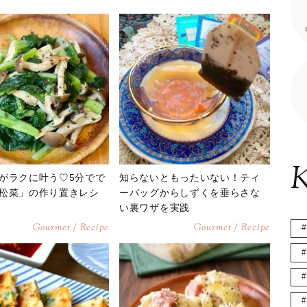
K
がラクに叶う♡5分でで
知らないともったいない！ティ
松菜」の作り置きレシ
ーバッグからしずくを垂らさな
い裏ワザを実践
Gourmet / Recipe
Gourmet / Recipe