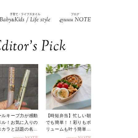
子育て・ライフスタイル
ブログ
Baby
Kids / Life style
4yuuu NOTE
&
ditor’s Pick
ールキープ力が感動
【時短弁当】忙しい朝
ベル！お気に入りの
でも簡単！！彩りもボ
スカラと話題の名品
リュームも叶う簡単そ
地
ぼろ弁当！