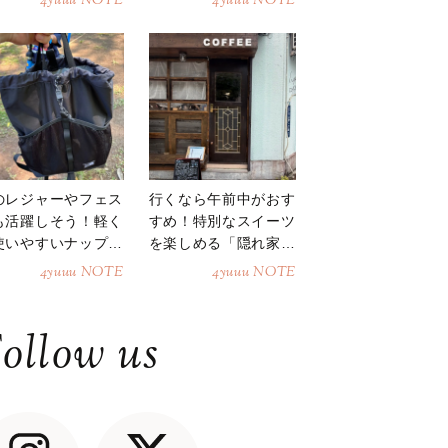
4yuuu NOTE
4yuuu NOTE
のレジャーやフェス
行くなら午前中がおす
も活躍しそう！軽く
すめ！特別なスイーツ
使いやすいナップサ
を楽しめる「隠れ家カ
ク
フェ」
4yuuu NOTE
4yuuu NOTE
ollow us