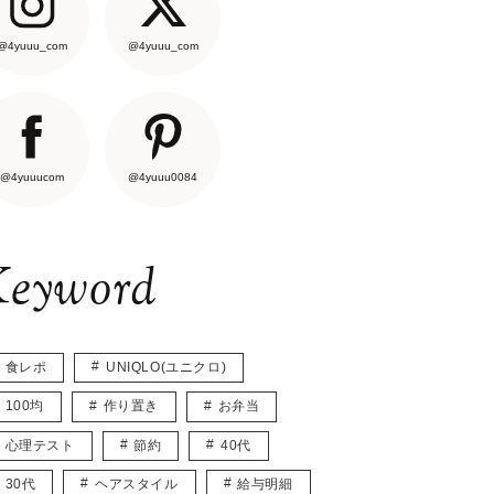
@4yuuu_com
@4yuuu_com
@4yuuucom
@4yuuu0084
eyword
食レポ
UNIQLO(ユニクロ)
100均
作り置き
お弁当
心理テスト
節約
40代
30代
ヘアスタイル
給与明細