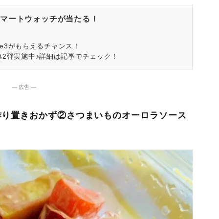
マートウォッチが当たる！
spire3がもらえるチャンス！
第2弾実施中♪詳細は記事でチェック！
― 広告 ―
作り置きおかず②さつまいものオーロラソース