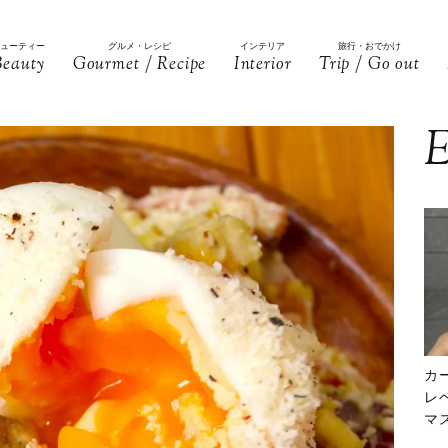
ビューティー
グルメ・レシピ
インテリア
旅行・おでかけ
Beauty
Gourmet / Recipe
Interior
Trip / Go out
E
カ
レ
マ
下