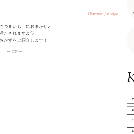
Gourmet / Recipe
さつまいも」におまかせ♪
満たされますよ♡
おかずをご紹介します！
― 広告 ―
K