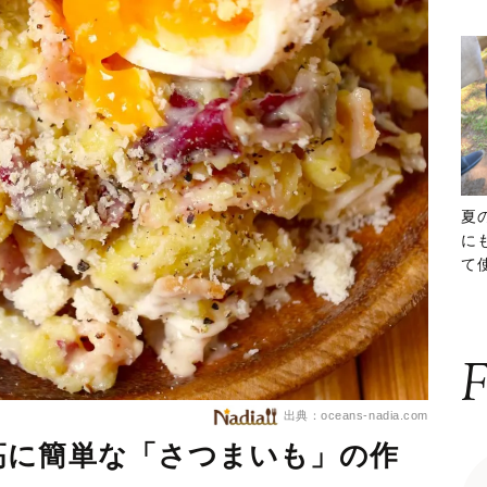
夏
に
て
ッ
F
出典：oceans-nadia.com
高に簡単な「さつまいも」の作