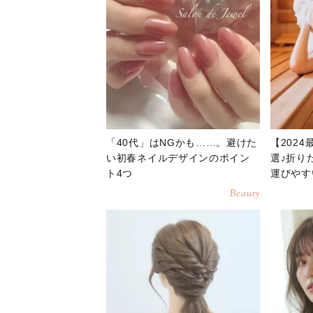
「40代」はNGかも……。避けた
【202
い初春ネイルデザインのポイン
選♪折り
ト4つ
運びやす
Beauty