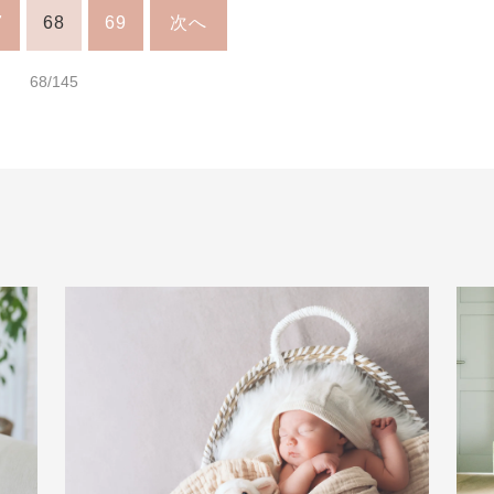
7
68
69
次へ
68/145