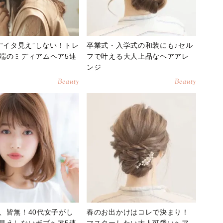
も“イタ見え”しない！トレ
卒業式・入学式の和装にも♪セル
端のミディアムヘア5連
フで叶える大人上品なヘアアレ
ンジ
Beauty
Beauty
、皆無！40代女子がし
春のお出かけはコレで決まり！
見えしないボブヘア5連
マスターしたい大人可愛いヘア