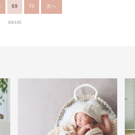
8
69
70
次へ
69/145