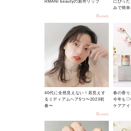
RMANI beautyの新作リップ
にぴった
みで簡単
Beauty
40代に全然見えない！若見えす
春の香り
るミディアムヘア5つ〜2023初
今年も♡
春〜
ケアアイ
Beauty