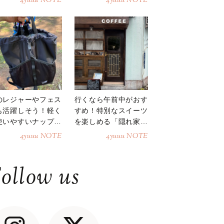
4yuuu NOTE
4yuuu NOTE
のレジャーやフェス
行くなら午前中がおす
も活躍しそう！軽く
すめ！特別なスイーツ
使いやすいナップサ
を楽しめる「隠れ家カ
ク
フェ」
4yuuu NOTE
4yuuu NOTE
ollow us