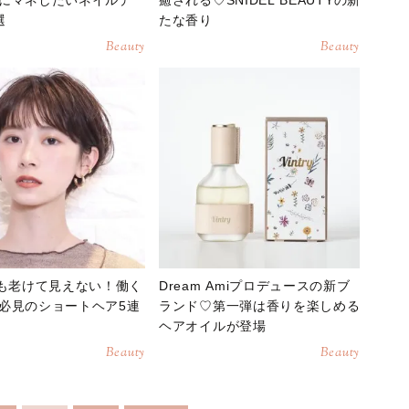
選
たな香り
Beauty
Beauty
でも老けて見えない！働く
Dream Amiプロデュースの新ブ
必見のショートヘア5連
ランド♡第一弾は香りを楽しめる
ヘアオイルが登場
Beauty
Beauty