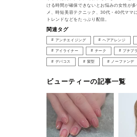
ける時間が確保できないとお悩みの女性が多
メ、時短美容テクニック、30代・40代マ
トレンドなどをたっぷり配信。
関連タグ
アンチエイジング
ヘアアレンジ
アイライナー
チーク
プチプ
デパコス
髪型
ノーファンデ
ビューティーの記事一覧