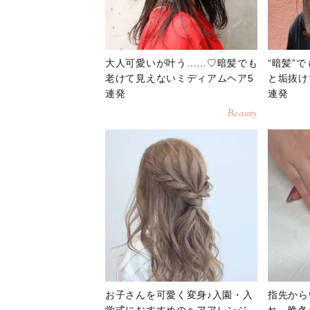
大人可愛いが叶う……♡暗髪でも
“暗髪”
老けて見えないミディアムヘア5
と垢抜け
連発
連発
Beauty
お子さんを可愛く変身♪入園・入
指先から
学式におすすめのヘアアレンジ
れ。晩冬