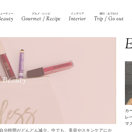
ビューティー
グルメ・レシピ
インテリア
旅行・おでかけ
Beauty
Gourmet / Recipe
Interior
Trip / Go out
E
Beauty
カ
レ
マ
下
自分時間がどんどん減少。中でも、美容やスキンケアにか