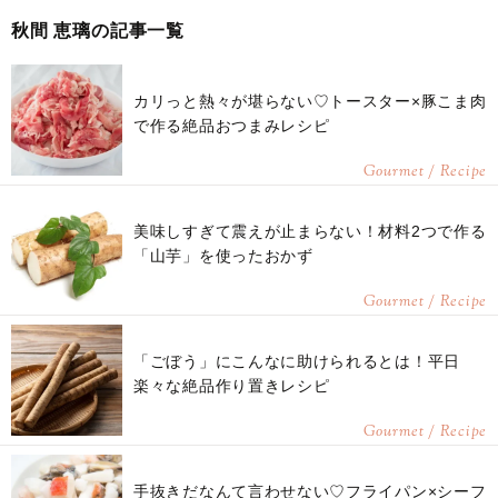
秋間 恵璃の記事一覧
カリっと熱々が堪らない♡トースター×豚こま肉
で作る絶品おつまみレシピ
Gourmet / Recipe
美味しすぎて震えが止まらない！材料2つで作る
「山芋」を使ったおかず
Gourmet / Recipe
「ごぼう」にこんなに助けられるとは！平日
楽々な絶品作り置きレシピ
Gourmet / Recipe
手抜きだなんて言わせない♡フライパン×シーフ