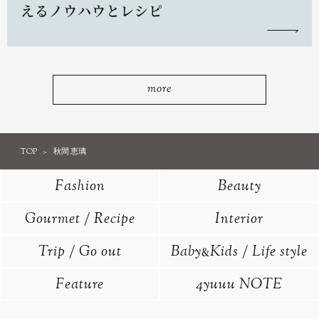
えるノウハウとレシピ
more
TOP
秋間 恵璃
Fashion
Beauty
Gourmet / Recipe
Interior
Trip / Go out
Baby
Kids / Life style
&
Feature
4yuuu NOTE