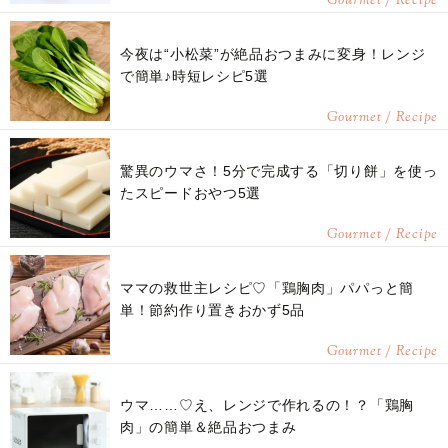
Gourmet / Recipe
今夜は“小松菜”が絶品おつまみに変身！レンジ
で簡単♪時短レシピ5選
Gourmet / Recipe
驚異のウマさ！5分で完成する「切り餅」を使っ
たスピードおやつ5選
Gourmet / Recipe
ママの救世主レシピ♡「鶏胸肉」パパっと簡
単！節約作り置きおかず5品
Gourmet / Recipe
ウマ……♡え、レンジで作れるの！？「鶏胸
肉」の簡単＆絶品おつまみ