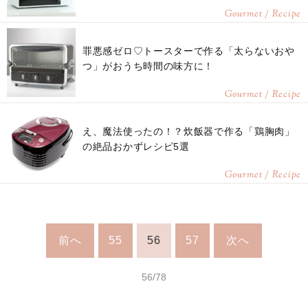
Gourmet / Recipe
罪悪感ゼロ♡トースターで作る「太らないおや
つ」がおうち時間の味方に！
Gourmet / Recipe
え、魔法使ったの！？炊飯器で作る「鶏胸肉」
の絶品おかずレシピ5選
Gourmet / Recipe
前へ
55
56
57
次へ
56/78