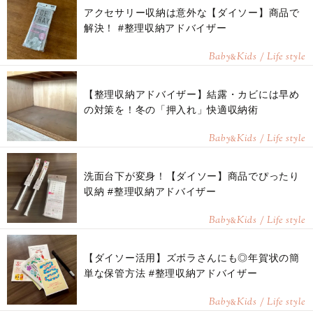
アクセサリー収納は意外な【ダイソー】商品で
解決！ #整理収納アドバイザー
Baby
Kids / Life style
&
【整理収納アドバイザー】結露・カビには早め
の対策を！冬の「押入れ」快適収納術
Baby
Kids / Life style
&
洗面台下が変身！【ダイソー】商品でぴったり
収納 #整理収納アドバイザー
Baby
Kids / Life style
&
【ダイソー活用】ズボラさんにも◎年賀状の簡
単な保管方法 #整理収納アドバイザー
Baby
Kids / Life style
&