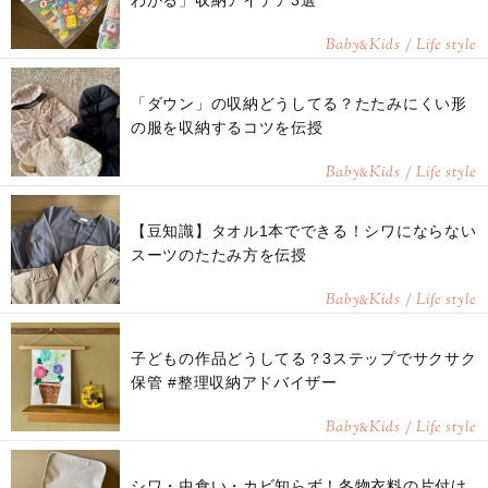
わかる」収納アイデア3選
Baby
Kids / Life style
&
「ダウン」の収納どうしてる？たたみにくい形
の服を収納するコツを伝授
Baby
Kids / Life style
&
【豆知識】タオル1本でできる！シワにならない
スーツのたたみ方を伝授
Baby
Kids / Life style
&
子どもの作品どうしてる？3ステップでサクサク
保管 #整理収納アドバイザー
Baby
Kids / Life style
&
シワ・虫食い・カビ知らず！冬物衣料の片付け