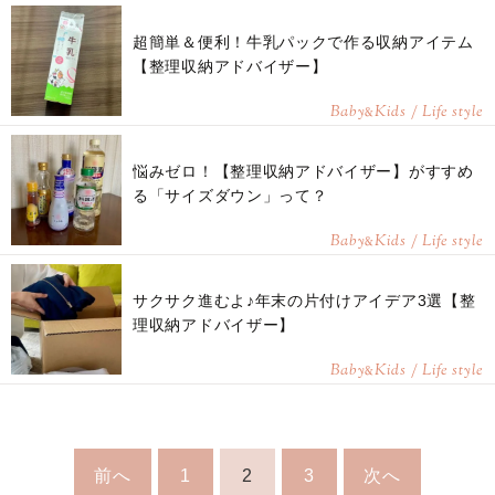
超簡単＆便利！牛乳パックで作る収納アイテム
【整理収納アドバイザー】
Baby
Kids / Life style
&
悩みゼロ！【整理収納アドバイザー】がすすめ
る「サイズダウン」って？
Baby
Kids / Life style
&
サクサク進むよ♪年末の片付けアイデア3選【整
理収納アドバイザー】
Baby
Kids / Life style
&
前へ
1
2
3
次へ