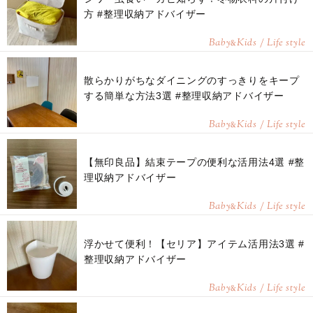
方 #整理収納アドバイザー
Baby
Kids / Life style
&
散らかりがちなダイニングのすっきりをキープ
する簡単な方法3選 #整理収納アドバイザー
Baby
Kids / Life style
&
【無印良品】結束テープの便利な活用法4選 #整
理収納アドバイザー
Baby
Kids / Life style
&
浮かせて便利！【セリア】アイテム活用法3選 #
整理収納アドバイザー
Baby
Kids / Life style
&