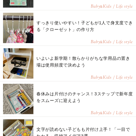
Baby
Kids / Life style
&
すっきり使いやすい！子どもが1人で身支度でき
る「クローゼット」の作り方
Baby
Kids / Life style
&
いよいよ新学期！散らかりがちな学用品の置き
場は使用頻度で決めよう
Baby
Kids / Life style
&
春休みは片付けのチャンス！3ステップで新年度
をスムーズに迎えよう
Baby
Kids / Life style
&
文字が読めない子どもも片付け上手！「一目で