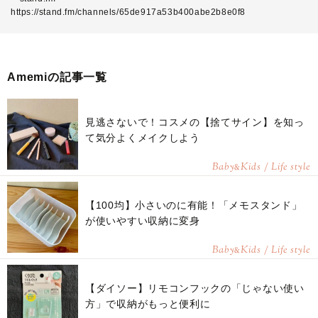
https://stand.fm/channels/65de917a53b400abe2b8e0f8
Amemiの記事一覧
見逃さないで！コスメの【捨てサイン】を知っ
て気分よくメイクしよう
Baby
Kids / Life style
&
【100均】小さいのに有能！「メモスタンド」
が使いやすい収納に変身
Baby
Kids / Life style
&
【ダイソー】リモコンフックの「じゃない使い
方」で収納がもっと便利に