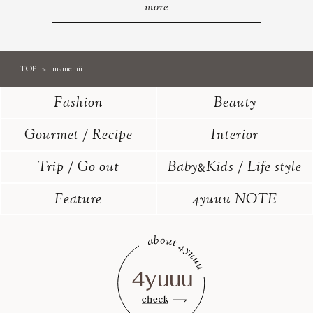
more
TOP
mamemii
Fashion
Beauty
Gourmet / Recipe
Interior
Trip / Go out
Baby
Kids / Life style
&
Feature
4yuuu NOTE