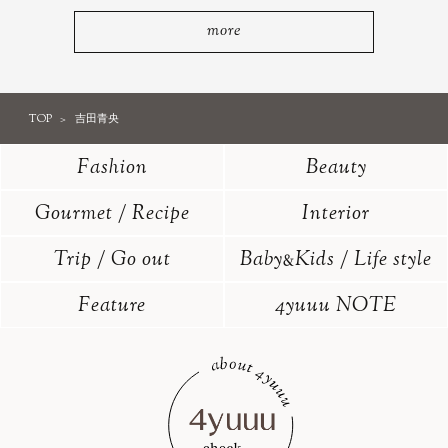
more
TOP
吉田青央
Fashion
Beauty
Gourmet / Recipe
Interior
Trip / Go out
Baby
Kids / Life style
&
Feature
4yuuu NOTE