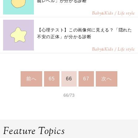
義レベル」が分かる診断
Baby
Kids / Life style
&
【心理テスト】この画像何に見える？「隠れた
不安の正体」が分かる診断
Baby
Kids / Life style
&
前へ
65
66
67
次へ
66/73
Feature Topics