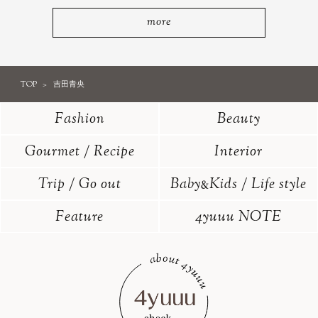
more
TOP
吉田青央
Fashion
Beauty
Gourmet / Recipe
Interior
Trip / Go out
Baby
Kids / Life style
&
Feature
4yuuu NOTE