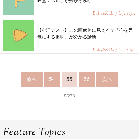
旺盛レベル」が分かる診断
Baby
Kids / Life style
&
【心理テスト】この画像何に見える？「心を元
気にする趣味」が分かる診断
Baby
Kids / Life style
&
前へ
54
55
56
次へ
55/73
Feature Topics