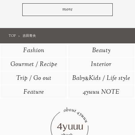
more
TOP
吉田青央
Fashion
Beauty
Gourmet / Recipe
Interior
Trip / Go out
Baby
Kids / Life style
&
Feature
4yuuu NOTE