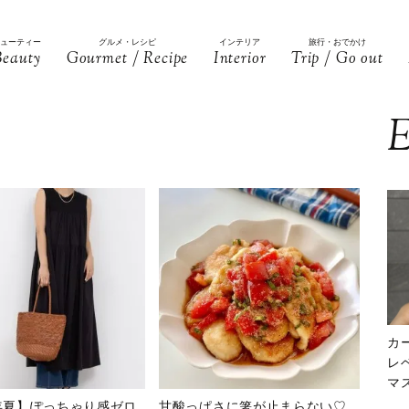
ビューティー
グルメ・レシピ
インテリア
旅行・おでかけ
Beauty
Gourmet / Recipe
Interior
Trip / Go out
E
カ
レ
マ
下
4年夏】ぽっちゃり感ゼロ
甘酸っぱさに箸が止まらない♡