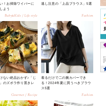
い！お掃除ワイパーに
逃し注意の「上品ブラウス」5選
しよう
Baby
Kids / Life style
Fashion
&
けない絶品おかず♪「じ
着るだけで二の腕カバーでき
」のズボラ作り置きレ
る！2024年夏に買うべきブラウ
ス5選
Gourmet / Recipe
Fashion