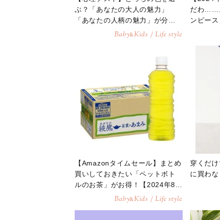
ぶ？「あなたの大人の魅力」
だわ……
「あなたの人柄の魅力」が分か
ンピース
る診断
Baby
Kids / Life style
&
【Amazonタイムセール】まとめ
穿くだけ
買いしておきたい「ペットボト
に買わな
ルのお茶」がお得！【2024年8月
26日】
Baby
Kids / Life style
&