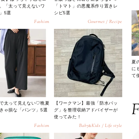
。「太って見えないワ
「トマト」の悪魔系作り置きレ
」5選
シピ5選
Fashion
Gourmet / Recipe
夏
に
て
ッ
で太って見えない♡晩夏
【ワークマン】最強「防水バッ
F
きゃ損な「パンツ」5選
グ」を整理収納アドバイザーが
使ってみた！
Fashion
Baby
Kids / Life style
&