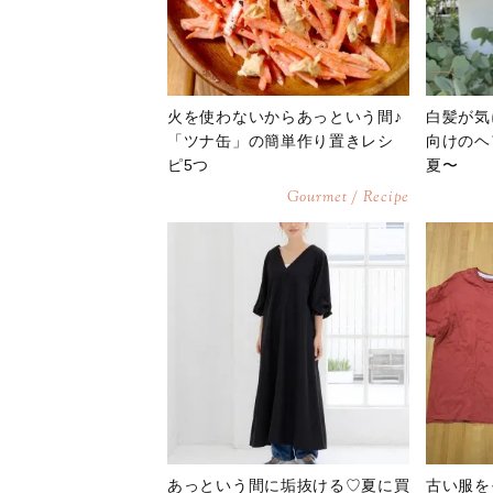
火を使わないからあっという間♪
白髪が気
「ツナ缶」の簡単作り置きレシ
向けのヘ
ピ5つ
夏〜
Gourmet / Recipe
あっという間に垢抜ける♡夏に買
古い服を