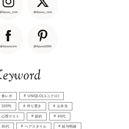
@4yuuu_com
@4yuuu_com
@4yuuucom
@4yuuu0084
eyword
食レポ
UNIQLO(ユニクロ)
100均
作り置き
お弁当
心理テスト
節約
40代
30代
ヘアスタイル
給与明細