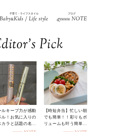
子育て・ライフスタイル
ブログ
Baby
Kids / Life style
4yuuu NOTE
&
ditor’s Pick
ールキープ力が感動
【時短弁当】忙しい朝
ベル！お気に入りの
でも簡単！！彩りもボ
スカラと話題の名品
リュームも叶う簡単そ
地
ぼろ弁当！