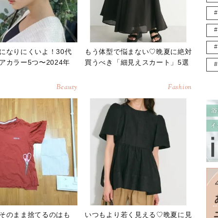
になりにくいよ！30代
もう体型で悩まない♡晩夏に絶対
アカラー5つ〜2024年
買うべき「細見えスカート」5選
Beauty
Fashion
そのまま捨てるのはも
いつもより若く見える♡晩夏に見