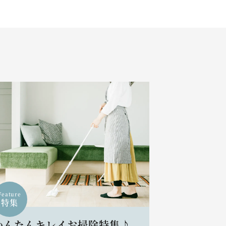
Feature
特集
かんたんキレイお掃除特集♪