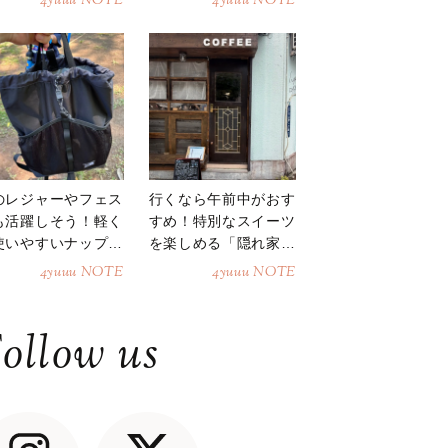
4yuuu NOTE
4yuuu NOTE
のレジャーやフェス
行くなら午前中がおす
も活躍しそう！軽く
すめ！特別なスイーツ
使いやすいナップサ
を楽しめる「隠れ家カ
ク
フェ」
4yuuu NOTE
4yuuu NOTE
ollow us