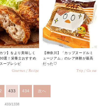
カツ】をより美味しく
【神奈川】「カップヌードルミ
30選！栄養士おすすめ
ュージアム」のレア体験が最高
スープレシピ
だった♡
Gourmet / Recipe
Trip / Go out
2
433
434
次へ
433/1338