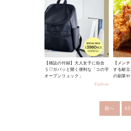
【雑誌の付録】大人女子に似合
【メンチ
う♡ガバッと開く便利な「コの字
する献立
オープンリュック」
の副菜や
Fashion
前へ
43