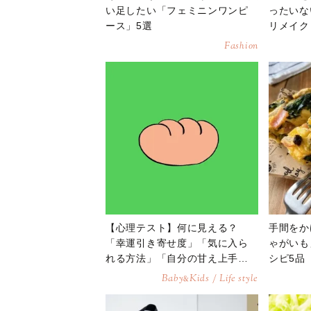
い足したい「フェミニンワンピ
ったいな
ース」5選
リメイク
Fashion
【心理テスト】何に見える？
手間をか
「幸運引き寄せ度」「気に入ら
ゃがいも
れる方法」「自分の甘え上手
シピ5品
度」が分かる診断
Baby
Kids / Life style
&