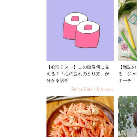
【心理テスト】この画像何に見
【雑誌の
える？「心の疲れのとり方」が
る！ジャ
分かる診断
ポーチ
Baby
Kids / Life style
&