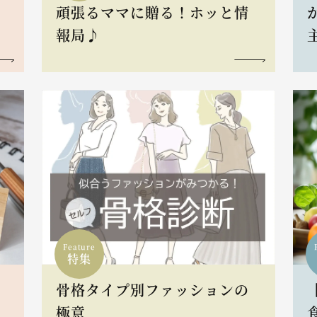
頑張るママに贈る！ホッと情
報局♪
Feature
特集
骨格タイプ別ファッションの
L
極意