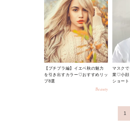
【プチプラ編】イエベ秋の魅力
マスクで
を引き出すカラー♡おすすめリッ
業♡小顔
プ8選
ショート
Beauty
1