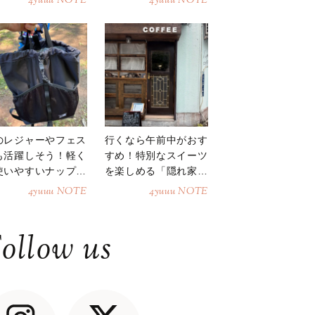
4yuuu NOTE
4yuuu NOTE
のレジャーやフェス
行くなら午前中がおす
も活躍しそう！軽く
すめ！特別なスイーツ
使いやすいナップサ
を楽しめる「隠れ家カ
ク
フェ」
4yuuu NOTE
4yuuu NOTE
ollow us