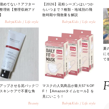
溜めてない？アフター
【2026】花粉シーズンはいつか
整理術【整理収納アド
らいつまで？種類・地域別の飛
】
散時期や飛散量を解説
Baby
Kids / Life style
Baby
Kids / Life style
&
&
夏
に
て
ッ
F
アップさせる泥パック♡
マスクの人気商品が最大57％OF
スキンケアで不要な角
F！【Amazonタイムセール】を
見にいこう！
Beauty
Baby
Kids / Life style
&