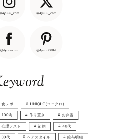
@4yuuu_com
@4yuuu_com
@4yuuucom
@4yuuu0084
eyword
食レポ
UNIQLO(ユニクロ)
100均
作り置き
お弁当
心理テスト
節約
40代
30代
ヘアスタイル
給与明細