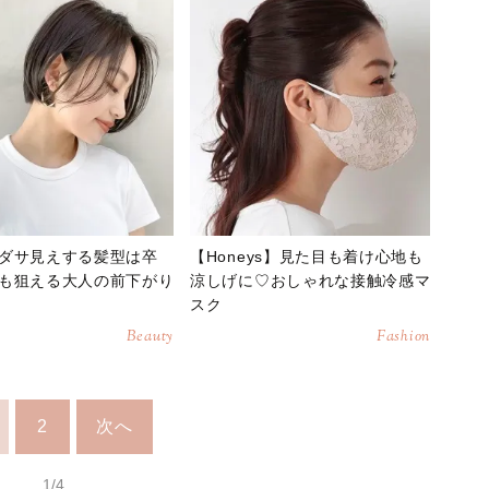
ダサ見えする髪型は卒
【Honeys】見た目も着け心地も
も狙える大人の前下がり
涼しげに♡おしゃれな接触冷感マ
スク
Beauty
Fashion
2
次へ
1/4