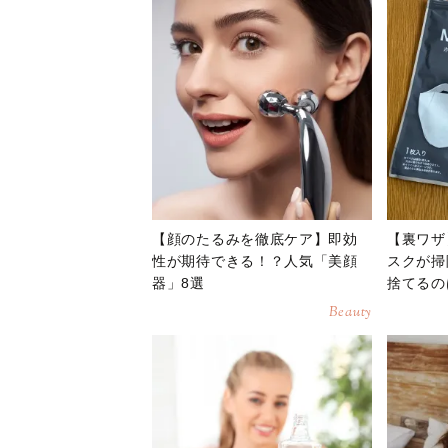
【顔のたるみを徹底ケア】即効
【裏ワザ
性が期待できる！？人気「美顔
スクが掃
器」8選
捨てるの
Beauty