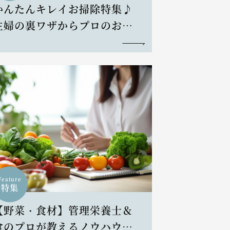
かんたんキレイお掃除特集♪
主婦の裏ワザからプロのお掃
除術まで
Feature
特集
【野菜・食材】管理栄養士＆
食のプロが教えるノウハウと