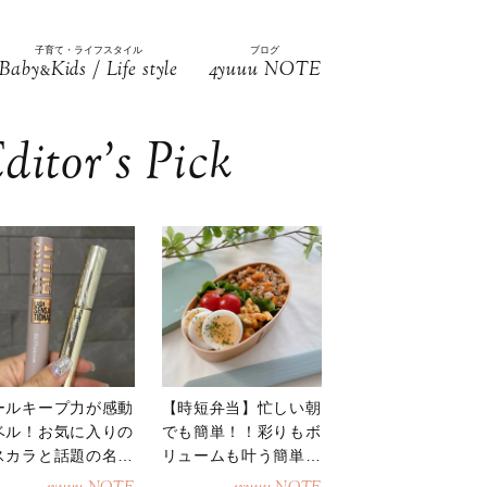
子育て・ライフスタイル
ブログ
Baby
Kids / Life style
4yuuu NOTE
&
ditor’s Pick
ールキープ力が感動
【時短弁当】忙しい朝
ベル！お気に入りの
でも簡単！！彩りもボ
スカラと話題の名品
リュームも叶う簡単そ
地
ぼろ弁当！