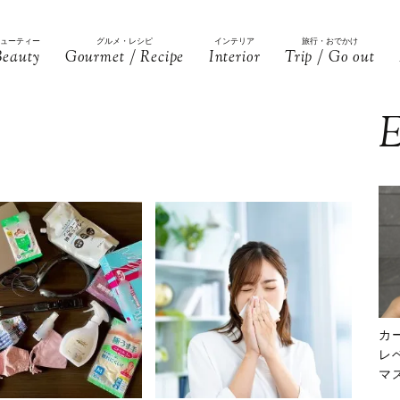
ビューティー
グルメ・レシピ
インテリア
旅行・おでかけ
Beauty
Gourmet / Recipe
Interior
Trip / Go out
E
カ
レ
マ
下