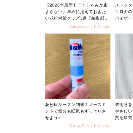
【2026年最新】「くしゃみが止
ストック
まらない」早めに揃えておきた
コロナの
い花粉対策グッズ3選【編集部の
バイザー
リアルバイ】
Baby
Kids / Life style
&
花粉症シーズン到来！ノーズミ
透明感を
ントで気分も眠気もすっきりさ
やさしい
せよう♪
質を除去
Baby
Kids / Life style
&