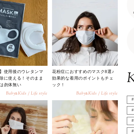
】使用後のウレタンマ
花粉症におすすめのマスク8選♪
K
除に使える！そのまま
効果的な着用のポイントもチェ
は勿体無い
ック！
Baby
Kids / Life style
Baby
Kids / Life style
&
&