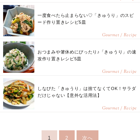
一度食べたら止まらない♡「きゅうり」のスピ
ード作り置きレシピ5皿
Gourmet / Recipe
おつまみや箸休めにぴったり♪「きゅうり」の速
攻作り置きレシピ5皿
Gourmet / Recipe
しなびた「きゅうり」は捨てなくてOK！サラダ
だけじゃない【意外な活用法】
Gourmet / Recipe
1
2
次へ