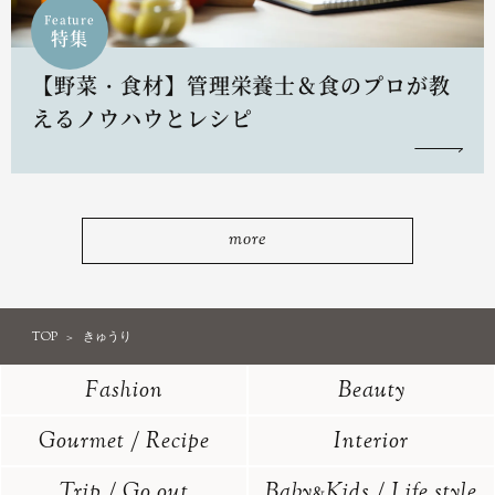
Feature
特集
【野菜・食材】管理栄養士＆食のプロが教
えるノウハウとレシピ
more
TOP
きゅうり
Fashion
Beauty
Gourmet / Recipe
Interior
Trip / Go out
Baby
Kids / Life style
&