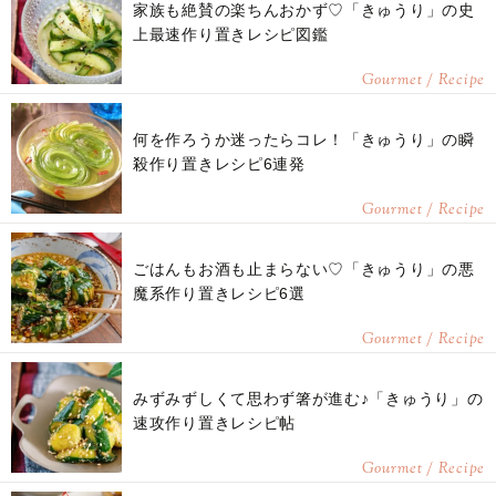
家族も絶賛の楽ちんおかず♡「きゅうり」の史
上最速作り置きレシピ図鑑
Gourmet / Recipe
何を作ろうか迷ったらコレ！「きゅうり」の瞬
殺作り置きレシピ6連発
Gourmet / Recipe
ごはんもお酒も止まらない♡「きゅうり」の悪
魔系作り置きレシピ6選
Gourmet / Recipe
みずみずしくて思わず箸が進む♪「きゅうり」の
速攻作り置きレシピ帖
Gourmet / Recipe