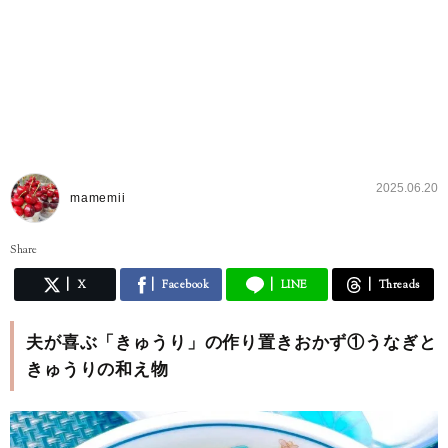
2025.06.20
mamemii
Share
X
Facebook
LINE
Threads
夫が喜ぶ「きゅうり」の作り置きおかず①うなぎと
きゅうりの和え物