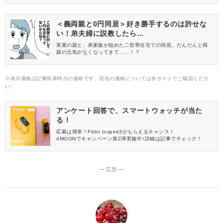
＜義両親と0円同居＞好き勝手するのは許せな
い！弟夫婦に説教したら…
実家の親と、弟家族が始めた二世帯住宅での同居。だんだんと両
親の元気がなくなってきて……！？
※表示価格は記事執筆時点の価格です。現在の価格については各サイトでご確認くださ
い。
アンケート回答で、スマートウォッチが当た
る！
応募は簡単！Fitbit Inspire3がもらえるチャンス！
4MOONでキャンペーン第2弾実施中♪詳細は記事でチェック！
― 広告 ―