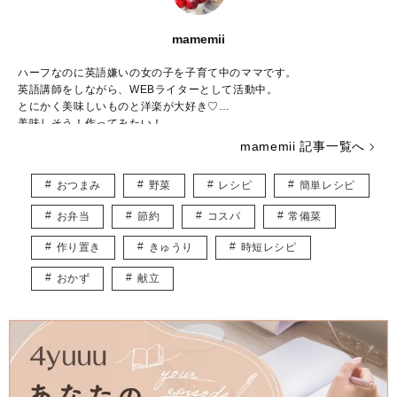
mamemii
ハーフなのに英語嫌いの女の子を子育て中のママです。
英語講師をしながら、WEBライターとして活動中。
とにかく美味しいものと洋楽が大好き♡
美味しそう！作ってみたい！
そんなワクワクするレシピ記事をお届けします♪
mamemii 記事一覧へ
おつまみ
野菜
レシピ
簡単レシピ
お弁当
節約
コスパ
常備菜
作り置き
きゅうり
時短レシピ
おかず
献立