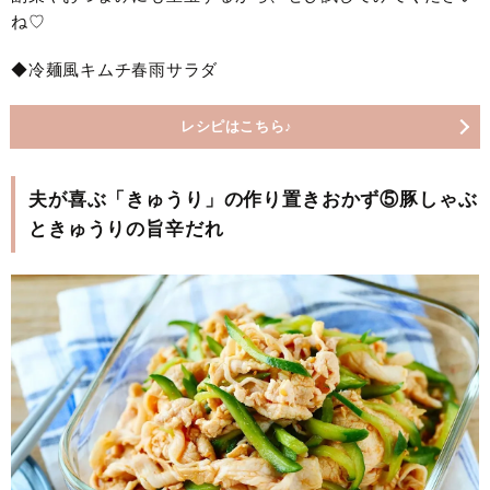
ね♡
◆冷麺風キムチ春雨サラダ
レシピはこちら♪
夫が喜ぶ「きゅうり」の作り置きおかず⑤豚しゃぶ
ときゅうりの旨辛だれ