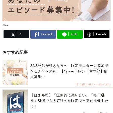
Share
X
Facebook
LINE
Threads
おすすめ記事
SNS発信が好きな方へ、限定モニターに参加で
きるチャンスも！【4yuuuトレンドママ部】部
員募集中
Baby
Kids / Life style
&
【はま寿司】「圧倒的に美味しい」「毎日通
う」SNSでも大好評の夏限定フェアが開催中だ
よ！