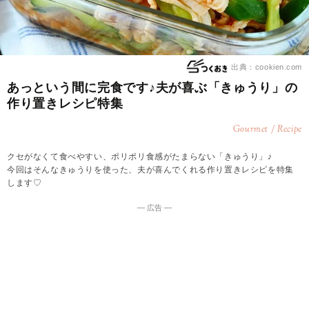
出典：cookien.com
あっという間に完食です♪夫が喜ぶ「きゅうり」の
作り置きレシピ特集
Gourmet / Recipe
クセがなくて食べやすい、ポリポリ食感がたまらない「きゅうり」♪
今回はそんなきゅうりを使った、夫が喜んでくれる作り置きレシピを特集
します♡
― 広告 ―