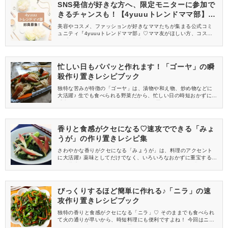
SNS発信が好きな方へ、限定モニターに参加で
きるチャンスも！【4yuuuトレンドママ部】部
員募集中
美容やコスメ、ファッションが好きなママたちが集まる公式コミ
ュニティ『4yuuuトレンドママ部』♡ママ友がほしい方、コスメサ
ンプルをお試ししてくれる方、美容やママ向けの情報を一緒に発
信してくれる方を募集しています！
忙しい日もパパッと作れます！「ゴーヤ」の瞬
殺作り置きレシピブック
独特な苦みが特徴の「ゴーヤ」は、漬物や和え物、炒め物などに
大活躍♪ 生でも食べられる野菜だから、忙しい日の時短おかずにも
重宝します！ 今回は、ゴーヤの瞬殺作り置きレシピを5つご紹介
しますね。
香りと食感がクセになる♡速攻でできる「みょ
うが」の作り置きレシピ集
さわやかな香りがクセになる「みょうが」は、料理のアクセント
に大活躍♪ 薬味としてだけでなく、いろいろなおかずに重宝するか
ら冷蔵庫にあると便利です♡ 今回はみょうがを使った、速攻でで
きる作り置きレシピを5つお届けします！
びっくりするほど簡単に作れる♪「ニラ」の速
攻作り置きレシピブック
独特の香りと食感がクセになる「ニラ」♡ そのままでも食べられ
て火の通りが早いから、時短料理にも便利ですよね！ 今回はニラ
を使った、速攻でできる作り置きレシピをお届けします♪