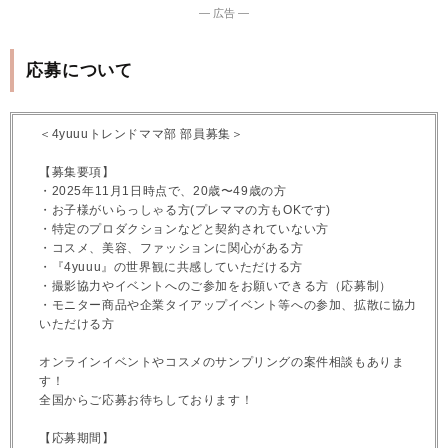
― 広告 ―
応募について
＜4yuuuトレンドママ部 部員募集＞
【募集要項】
・2025年11月1日時点で、20歳〜49歳の方
・お子様がいらっしゃる方(プレママの方もOKです)
・特定のプロダクションなどと契約されていない方
・コスメ、美容、ファッションに関心がある方
・『4yuuu』の世界観に共感していただける方
・撮影協力やイベントへのご参加をお願いできる方（応募制）
・モニター商品や企業タイアップイベント等への参加、拡散に協力
いただける方
オンラインイベントやコスメのサンプリングの案件相談もありま
す！
全国からご応募お待ちしております！
【応募期間】