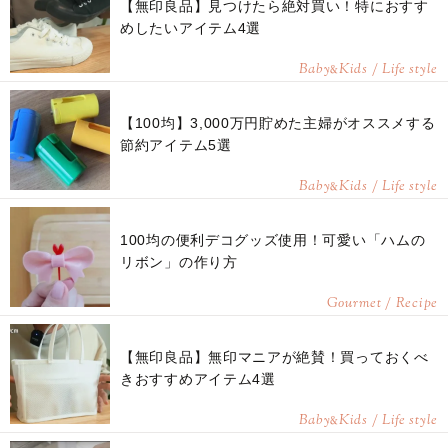
【無印良品】見つけたら絶対買い！特におすす
めしたいアイテム4選
Baby
Kids / Life style
&
【100均】3,000万円貯めた主婦がオススメする
節約アイテム5選
Baby
Kids / Life style
&
100均の便利デコグッズ使用！可愛い「ハムの
リボン」の作り方
Gourmet / Recipe
【無印良品】無印マニアが絶賛！買っておくべ
きおすすめアイテム4選
Baby
Kids / Life style
&