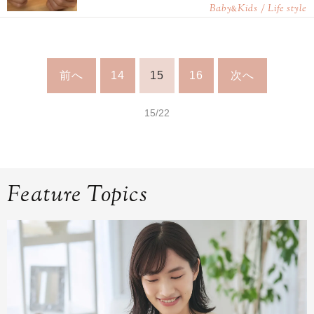
Baby
Kids / Life style
&
前へ
14
15
16
次へ
15/22
Feature Topics