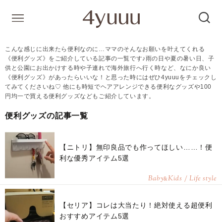
こんな感じに出来たら便利なのに…ママのそんなお願いを叶えてくれる
《便利グッズ》をご紹介している記事の一覧です♪雨の日や夏の暑い日、子
供と公園にお出かけする時や子連れで海外旅行へ行く時など、なにか良い
《便利グッズ》があったらいいな！と思った時にはぜひ4yuuuをチェックし
てみてくださいね♡ 他にも時短でヘアアレンジできる便利なグッズや100
円均一で買える便利グッズなどもご紹介しています。
便利グッズの記事一覧
【ニトリ】無印良品でも作ってほしい……！便
利な優秀アイテム5選
Baby
Kids / Life style
&
【セリア】コレは大当たり！絶対使える超便利
おすすめアイテム5選