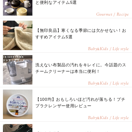
と便利なアイテム5選
Gourmet / Recipe
【無印良品】寒くなる季節には欠かせない！お
すすめアイテム5選
Baby
Kids / Life style
&
洗えない布製品の汚れをキレイに。今話題のス
チームクリーナーは本当に便利！
Baby
Kids / Life style
&
【100均】おもしろいほど汚れが落ちる！プチ
プラクレンザー使用レビュー
Baby
Kids / Life style
&