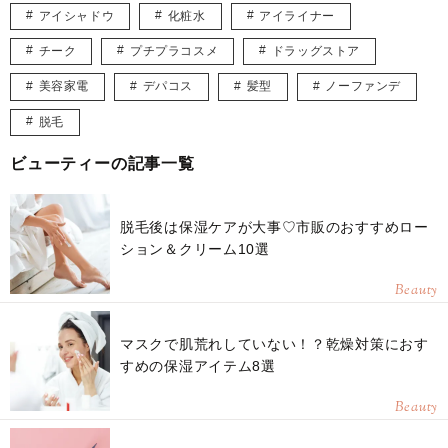
アイシャドウ
化粧水
アイライナー
チーク
プチプラコスメ
ドラッグストア
美容家電
デパコス
髪型
ノーファンデ
脱毛
ビューティーの記事一覧
脱毛後は保湿ケアが大事♡市販のおすすめロー
ション＆クリーム10選
Beauty
マスクで肌荒れしていない！？乾燥対策におす
すめの保湿アイテム8選
Beauty