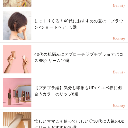
Beauty
しっくりくる！40代におすすめの夏の「ブラウ
ン×ショートヘア」5選
Beauty
40代の肌悩みにアプローチ♡プチプラ＆デパコ
スBBクリーム10選
Beauty
【プチプラ編】気分も印象もUP♪イエベ春に似
合うカラーのリップ8選
Beauty
忙しいママこそ使ってほしい♡30代に人気のBB
クリームおすすめ10選