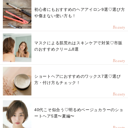
初心者にもおすすめのヘアアイロン9選♡選び方
や傷まない使い方も！
Beauty
マスクによる肌荒れはスキンケアで対策♡市販
のおすすめクリーム8選
Beauty
ショートヘアにおすすめのワックス7選♡選び
方・付け方もチェック！
Beauty
40代こそ似合う♡明るめベージュカラーのショ
ートヘア5選〜夏編〜
Beauty