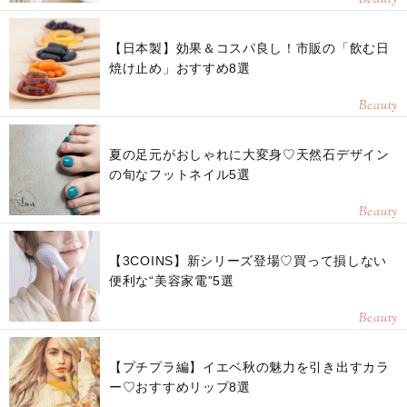
【日本製】効果＆コスパ良し！市販の「飲む日
焼け止め」おすすめ8選
Beauty
夏の足元がおしゃれに大変身♡天然石デザイン
の旬なフットネイル5選
Beauty
【3COINS】新シリーズ登場♡買って損しない
便利な“美容家電”5選
Beauty
【プチプラ編】イエベ秋の魅力を引き出すカラ
ー♡おすすめリップ8選