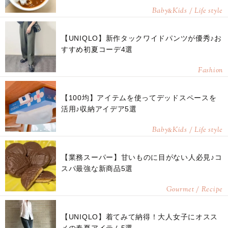
Baby
Kids / Life style
&
【UNIQLO】新作タックワイドパンツが優秀♪お
すすめ初夏コーデ4選
Fashion
【100均】アイテムを使ってデッドスペースを
活用♪収納アイデア5選
Baby
Kids / Life style
&
【業務スーパー】甘いものに目がない人必見♪コ
スパ最強な新商品5選
Gourmet / Recipe
【UNIQLO】着てみて納得！大人女子にオスス