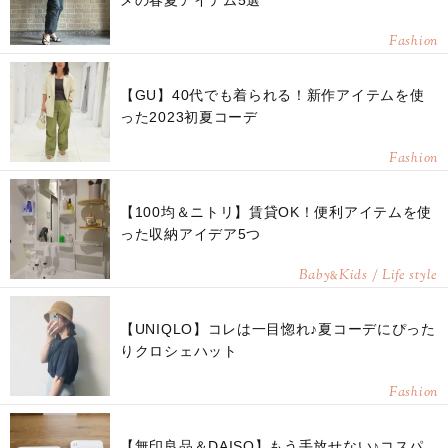
メの春夏アイテム5選
Fashion
【GU】40代でも着られる！新作アイテムを使
った2023初夏コーデ
Fashion
【100均＆ニトリ】賃貸OK！便利アイテムを使
った収納アイデア5つ
Baby
Kids / Life style
&
【UNIQLO】コレは一目惚れ♪夏コーデにぴった
りクロシェハット
Fashion
【無印良品＆DAISO】もう手放せない♪コスパ