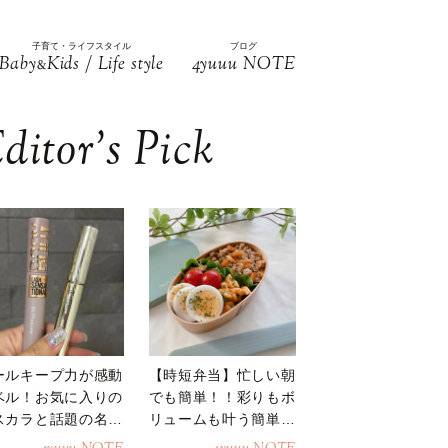
子育て・ライフスタイル
ブログ
Baby
Kids / Life style
4yuuu NOTE
&
ditor’s Pick
ールキープ力が感動
【時短弁当】忙しい朝
ベル！お気に入りの
でも簡単！！彩りもボ
スカラと話題の名品
リュームも叶う簡単そ
地
ぼろ弁当！