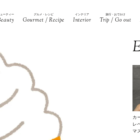
ビューティー
グルメ・レシピ
インテリア
旅行・おでかけ
Beauty
Gourmet / Recipe
Interior
Trip / Go out
E
カ
レ
マ
下