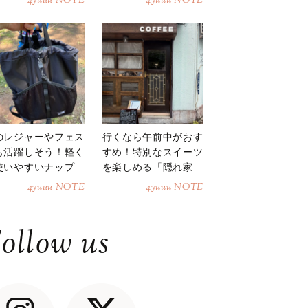
4yuuu NOTE
4yuuu NOTE
のレジャーやフェス
行くなら午前中がおす
も活躍しそう！軽く
すめ！特別なスイーツ
使いやすいナップサ
を楽しめる「隠れ家カ
ク
フェ」
4yuuu NOTE
4yuuu NOTE
ollow us