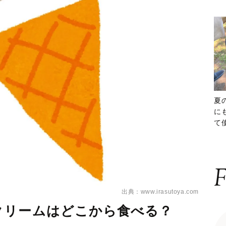
夏
に
て
ッ
F
出典：www.irasutoya.com
クリームはどこから食べる？