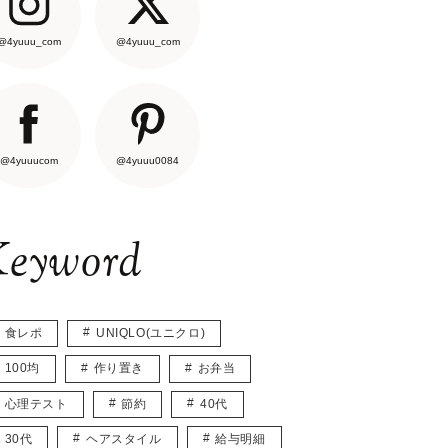
@4yuuu_com
@4yuuu_com
@4yuuucom
@4yuuu0084
eyword
食レポ
UNIQLO(ユニクロ)
100均
作り置き
お弁当
心理テスト
節約
40代
30代
ヘアスタイル
給与明細