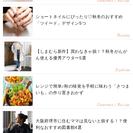
Gourmet / Recipe
ショートネイルにぴったり♡秋冬のおすすめ
「ツイード」デザイン5つ
Beauty
【しまむら新作】買わなきゃ損！？秋冬がんが
ん使える優秀アウター5選
Fashion
レンジで簡単♪秋の味覚を手軽に味わう「さつま
いも」の作り置きおかず
Gourmet / Recipe
大阪府堺市に住むママは見ないと損する！？便
利なおすすめ図書館4選