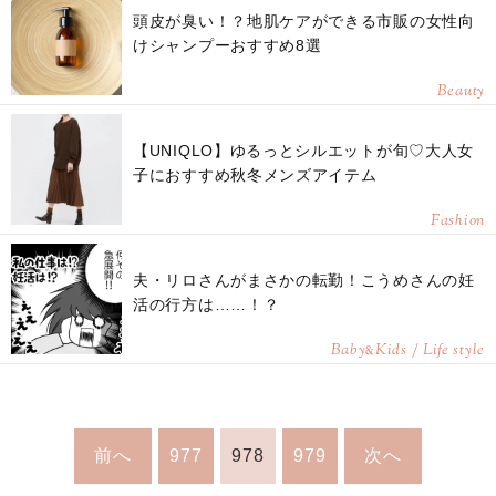
頭皮が臭い！？地肌ケアができる市販の女性向
けシャンプーおすすめ8選
Beauty
【UNIQLO】ゆるっとシルエットが旬♡大人女
子におすすめ秋冬メンズアイテム
Fashion
夫・リロさんがまさかの転勤！こうめさんの妊
活の行方は……！？
Baby
Kids / Life style
&
前へ
977
978
979
次へ