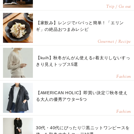
Trip / Go out
【家飲み】レンジでパパっと簡単！「エリン
ギ」の絶品おつまみレシピ
Gourmet / Recipe
【kuih】秋冬がんがん使える♪着太りしないすっ
きり見えトップス5選
Fashion
【AMERICAN HOLIC】即買い決定♡秋冬使え
る大人の優秀アウター5つ
Fashion
30代・40代にぴったり♡黒ニットワンピースを