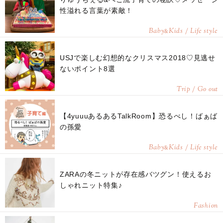
性溢れる言葉が素敵！
Baby
Kids / Life style
&
USJで楽しむ幻想的なクリスマス2018♡見逃せ
ないポイント8選
Trip / Go out
【4yuuuあるあるTalkRoom】恐るべし！ばぁば
の孫愛
Baby
Kids / Life style
&
ZARAの冬ニットが存在感バツグン！使えるお
しゃれニット特集♪
Fashion