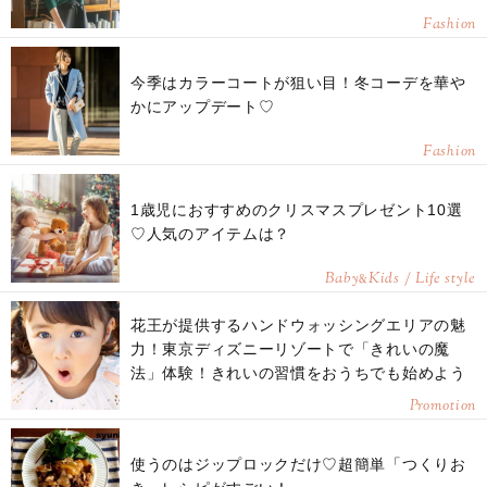
Fashion
今季はカラーコートが狙い目！冬コーデを華や
かにアップデート♡
Fashion
1歳児におすすめのクリスマスプレゼント10選
♡人気のアイテムは？
Baby
Kids / Life style
&
花王が提供するハンドウォッシングエリアの魅
力！東京ディズニーリゾートで「きれいの魔
法」体験！きれいの習慣をおうちでも始めよう
Promotion
使うのはジップロックだけ♡超簡単「つくりお