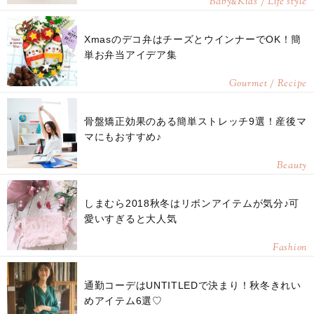
Baby
Kids / Life style
&
Xmasのデコ弁はチーズとウインナーでOK！簡
単お弁当アイデア集
Gourmet / Recipe
骨盤矯正効果のある簡単ストレッチ9選！産後マ
マにもおすすめ♪
Beauty
しまむら2018秋冬はリボンアイテムが気分♪可
愛いすぎると大人気
Fashion
通勤コーデはUNTITLEDで決まり！秋冬きれい
めアイテム6選♡