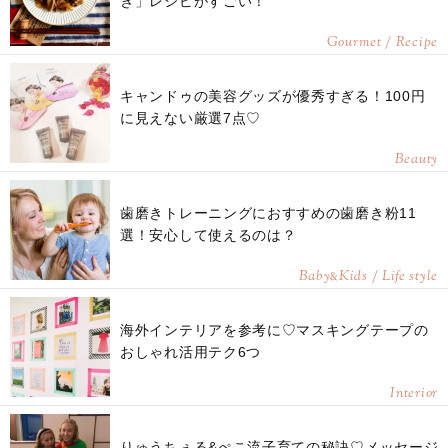
き」レシピがすごい！
Gourmet / Recipe
キャンドゥの美容グッズが優秀すぎる！100円
に見えない厳選7点♡
Beauty
歯磨きトレーニングにおすすめの歯磨き粉11
選！安心して使えるのは？
Baby
Kids / Life style
&
海外インテリアを参考に♡マスキングテープの
おしゃれ活用テク6つ
Interior
りゅうちぇる&ぺこ流子育ての秘訣♡メッセージ