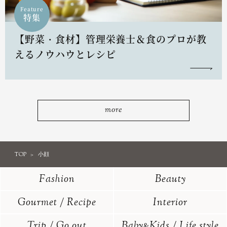
Feature
特集
【野菜・食材】管理栄養士＆食のプロが教
えるノウハウとレシピ
more
TOP
小顔
Fashion
Beauty
Gourmet / Recipe
Interior
Trip / Go out
Baby
Kids / Life style
&