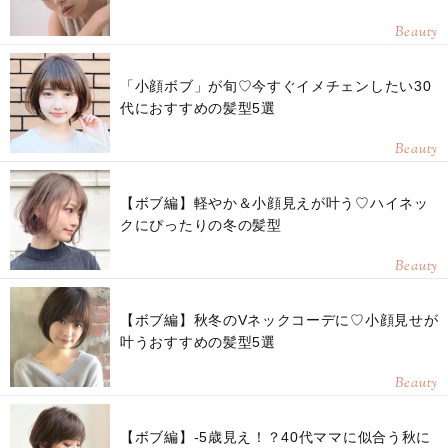
Beauty
「小顔ボブ」が旬♡今すぐイメチェンしたい30
代におすすめの髪型5選
Beauty
【ボブ編】軽やか＆小顔見えが叶う♡ハイネッ
クにぴったりの冬の髪型
Beauty
【ボブ編】秋冬のVネックコーデに♡小顔見せが
叶うおすすめの髪型5選
Beauty
【ボブ編】-5歳見え！？40代ママに似合う秋に