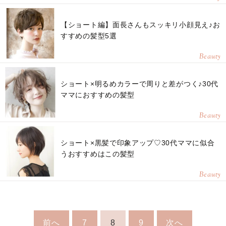
【ショート編】面長さんもスッキリ小顔見え♪お
すすめの髪型5選
Beauty
ショート×明るめカラーで周りと差がつく♪30代
ママにおすすめの髪型
Beauty
ショート×黒髪で印象アップ♡30代ママに似合
うおすすめはこの髪型
Beauty
前へ
7
8
9
次へ