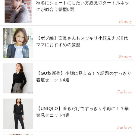
秋冬にショートにしたい方必見♡タートルネッ
クが似合う髪型5選
Beauty
【ボブ編】面長さんもスッキリ小顔見え♪30代
ママにおすすめの髪型
Beauty
【GU秋新作】小顔に見える！？話題のすっきり
着痩せニット4選
Fashion
【UNIQLO】着るだけですっきり小顔に！？華
奢見せニット4選
Fashion