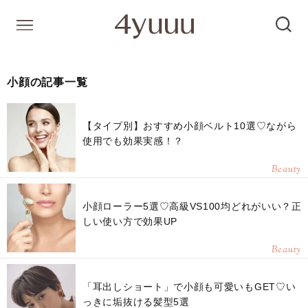
小顔の記事一覧
【タイプ別】おすすめ小顔ベルト10選♡ながら
使用でも効果実感！？
Beauty
小顔ローラー5選♡高級VS100均どれがいい？正
しい使い方で効果UP
Beauty
「耳出しショート」で小顔も可愛いもGET♡い
っきに垢抜ける髪型5選