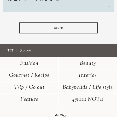
more
TOP
フレンチ
Fashion
Beauty
Gourmet / Recipe
Interior
Trip / Go out
Baby
Kids / Life style
&
Feature
4yuuu NOTE