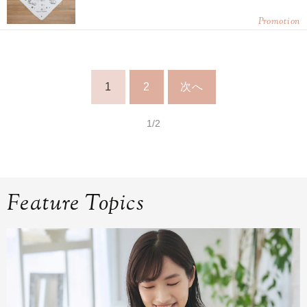
Promotion
1
2
次へ
1/2
Feature Topics