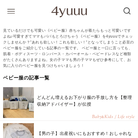
見ているだけでも可愛い《ベビー服》赤ちゃんが着たらもっと可愛いです
よね♪可愛すぎてママもパパもとろけちゃう《ベビー服》を4yuuuでチェッ
クしませんか？”あれも欲しい！これも欲しい！”となってしまうこと必至の
ベビー服をご紹介している記事の一覧です。 ベビー服と一口に言っても、
肌着・ボディスーツ・ロンパース・カバーオール・ベビードレスなど種類
がたくさんありますよね。女の子ママも男の子ママもぜひ参考にして、お
気に入りのベビー服を見つけちゃいましょう！
ベビー服の記事一覧
どんどん増えるお下がり服の手放し方を【整理
収納アドバイザー】が伝授
Baby
Kids / Life style
&
【男の子】出産祝いにもおすすめ！おしゃれな