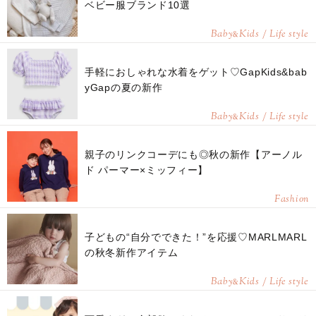
ベビー服ブランド10選
Baby
Kids / Life style
&
手軽におしゃれな水着をゲット♡GapKids&bab
yGapの夏の新作
Baby
Kids / Life style
&
親子のリンクコーデにも◎秋の新作【アーノル
ド パーマー×ミッフィー】
Fashion
子どもの“自分でできた！”を応援♡MARLMARL
の秋冬新作アイテム
Baby
Kids / Life style
&