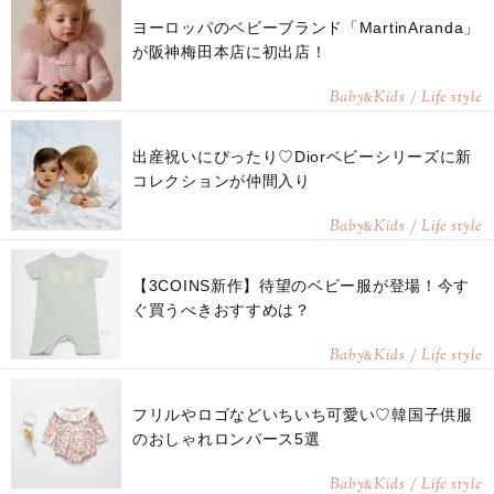
ヨーロッパのベビーブランド「MartinAranda」
が阪神梅田本店に初出店！
Baby
Kids / Life style
&
出産祝いにぴったり♡Diorベビーシリーズに新
コレクションが仲間入り
Baby
Kids / Life style
&
【3COINS新作】待望のベビー服が登場！今す
ぐ買うべきおすすめは？
Baby
Kids / Life style
&
フリルやロゴなどいちいち可愛い♡韓国子供服
のおしゃれロンパース5選
Baby
Kids / Life style
&