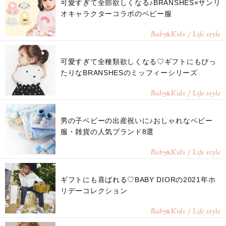
可愛すぎて全部欲しくなる♪BRANSHES×サンリ
オキャラクターコラボのベビー服
Baby
Kids / Life style
&
可愛すぎて全種類欲しくなる♡ギフトにもぴっ
たりなBRANSHESのミッフィーシリーズ
Baby
Kids / Life style
&
男の子ベビーの出産祝いに♪おしゃれなベビー
服・雑貨の人気ブランド8選
Baby
Kids / Life style
&
ギフトにも喜ばれる♡BABY DIORの2021年ホ
リデーコレクション
Baby
Kids / Life style
&