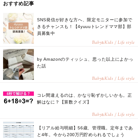
おすすめ記事
SNS発信が好きな方へ、限定モニターに参加で
きるチャンスも！【4yuuuトレンドママ部】部
員募集中
Baby
Kids / Life style
&
by Amazonのティッシュ、思った以上によかっ
た話
Baby
Kids / Life style
&
コレ間違えるのは、かなり恥ずかしいかも。正
解はなに？【算数クイズ】
Baby
Kids / Life style
&
【リアル給与明細】56歳、管理職。定年まであ
と4年。今から200万円貯められるでしょう