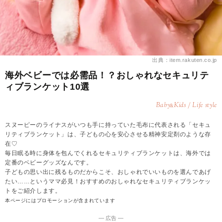
出典：item.rakuten.co.jp
海外ベビーでは必需品！？おしゃれなセキュリテ
ィブランケット10選
Baby
Kids / Life style
&
スヌーピーのライナスがいつも手に持っていた毛布に代表される「セキュ
リティブランケット」は、子どもの心を安心させる精神安定剤のような存
在♡
毎日眠る時に身体を包んでくれるセキュリティブランケットは、海外では
定番のベビーグッズなんです。
子どもの思い出に残るものだからこそ、おしゃれでいいものを選んであげ
たい……というママ必見！おすすめのおしゃれなセキュリティブランケッ
トをご紹介します。
本ページにはプロモーションが含まれています
― 広告 ―