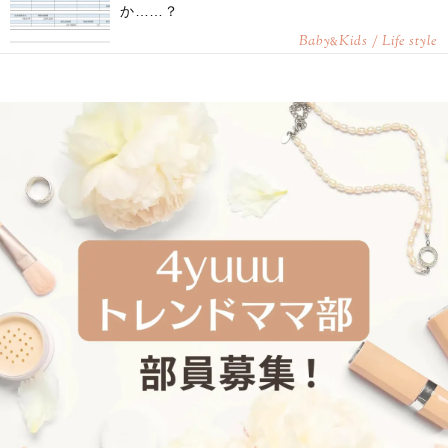
か……？
Baby
Kids / Life style
&