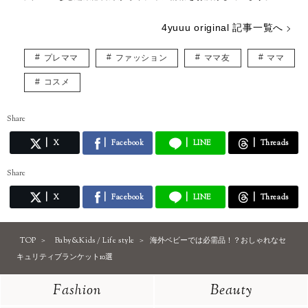
4yuuu original 記事一覧へ
プレママ
ファッション
ママ友
ママ
コスメ
Share
X
Facebook
LINE
Threads
Share
X
Facebook
LINE
Threads
TOP
Baby&Kids / Life style
海外ベビーでは必需品！？おしゃれなセ
キュリティブランケット10選
Fashion
Beauty