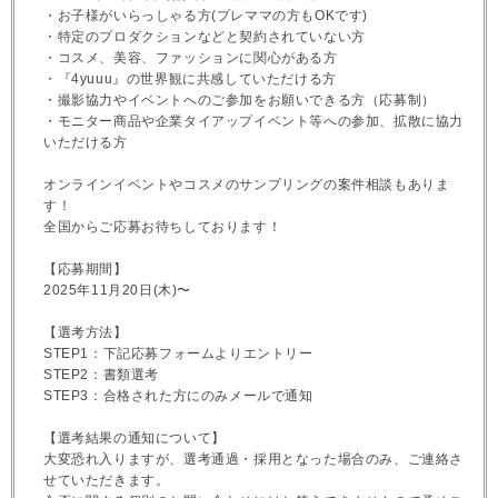
・お子様がいらっしゃる方(プレママの方もOKです)
・特定のプロダクションなどと契約されていない方
・コスメ、美容、ファッションに関心がある方
・『4yuuu』の世界観に共感していただける方
・撮影協力やイベントへのご参加をお願いできる方（応募制）
・モニター商品や企業タイアップイベント等への参加、拡散に協力
いただける方
オンラインイベントやコスメのサンプリングの案件相談もありま
す！
全国からご応募お待ちしております！
【応募期間】
2025年11月20日(木)〜
【選考方法】
STEP1：下記応募フォームよりエントリー
STEP2：書類選考
STEP3：合格された方にのみメールで通知
【選考結果の通知について】
大変恐れ入りますが、選考通過・採用となった場合のみ、ご連絡さ
せていただきます。