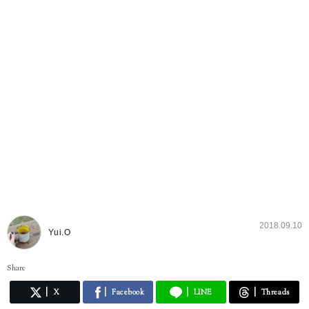
2018.09.10
Yui.O
Share
X
Facebook
LINE
Threads