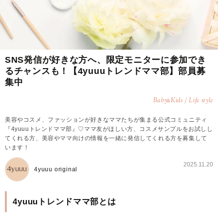
SNS発信が好きな方へ、限定モニターに参加でき
るチャンスも！【4yuuuトレンドママ部】部員募
集中
Baby
Kids / Life style
&
美容やコスメ、ファッションが好きなママたちが集まる公式コミュニティ
『4yuuuトレンドママ部』♡ママ友がほしい方、コスメサンプルをお試しし
てくれる方、美容やママ向けの情報を一緒に発信してくれる方を募集して
います！
2025.11.20
4yuuu original
4yuuuトレンドママ部とは