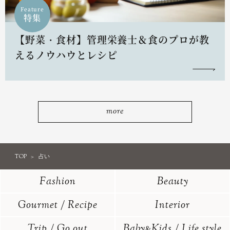
Feature
特集
【野菜・食材】管理栄養士＆食のプロが教
えるノウハウとレシピ
more
TOP
占い
Fashion
Beauty
Gourmet / Recipe
Interior
Trip / Go out
Baby
Kids / Life style
&