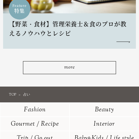
Feature
特集
【野菜・食材】管理栄養士＆食のプロが教
えるノウハウとレシピ
more
TOP
占い
Fashion
Beauty
Gourmet / Recipe
Interior
Trip / Go out
Baby
Kids / Life style
&