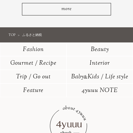
more
TOP
ふるさと納税
Fashion
Beauty
Gourmet / Recipe
Interior
Trip / Go out
Baby
Kids / Life style
&
Feature
4yuuu NOTE