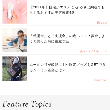
【2021年】自宅がエステに♪ふるさと納税でも
らえるおすすめ美容家電4選
Beauty
「義援金」と「支援金」の違いって？募金しよ
うと思った時に役立つ話
Baby
Kids / Life style
&
ムーミン谷が飯能に！限定グッズをGETでき
るムーミン基金とは？
Promotion
Feature Topics