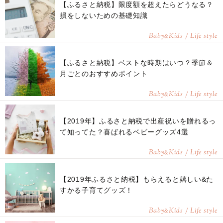
【ふるさと納税】限度額を超えたらどうなる？
損をしないための基礎知識
Baby
Kids / Life style
&
【ふるさと納税】ベストな時期はいつ？季節＆
月ごとのおすすめポイント
Baby
Kids / Life style
&
【2019年】ふるさと納税で出産祝いを贈れるっ
て知ってた？喜ばれるベビーグッズ4選
Baby
Kids / Life style
&
【2019年ふるさと納税】もらえると嬉しい&た
すかる子育てグッズ！
Baby
Kids / Life style
&