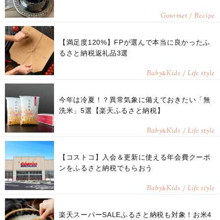
Gourmet / Recipe
【満足度120%】FPが選んで本当に良かったふ
るさと納税返礼品3選
Baby
Kids / Life style
&
今年は冷夏！？異常気象に備えておきたい「無
洗米」5選【楽天ふるさと納税】
Baby
Kids / Life style
&
【コストコ】入会＆更新に使える年会費クーポ
ンをふるさと納税でもらおう
Baby
Kids / Life style
&
楽天スーパーSALEふるさと納税も対象！お米4