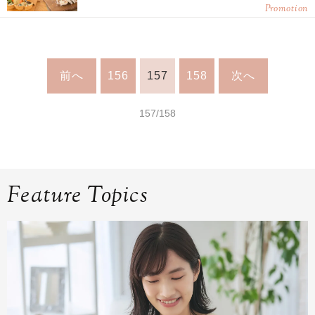
Promotion
前へ
156
157
158
次へ
157/158
Feature Topics