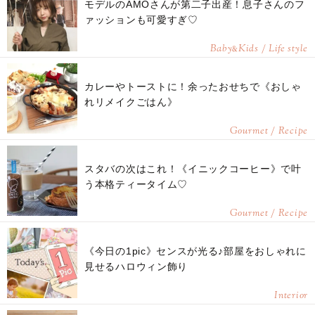
モデルのAMOさんが第二子出産！息子さんのフ
ァッションも可愛すぎ♡
Baby
Kids / Life style
&
カレーやトーストに！余ったおせちで《おしゃ
れリメイクごはん》
Gourmet / Recipe
スタバの次はこれ！《イニックコーヒー》で叶
う本格ティータイム♡
Gourmet / Recipe
《今日の1pic》センスが光る♪部屋をおしゃれに
見せるハロウィン飾り
Interior