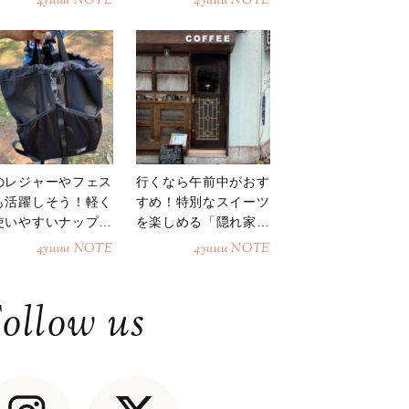
4yuuu NOTE
4yuuu NOTE
のレジャーやフェス
行くなら午前中がおす
も活躍しそう！軽く
すめ！特別なスイーツ
使いやすいナップサ
を楽しめる「隠れ家カ
ク
フェ」
4yuuu NOTE
4yuuu NOTE
ollow us