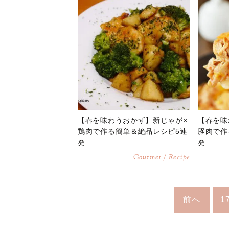
【春を味わうおかず】新じゃが×
【春を味
鶏肉で作る簡単＆絶品レシピ5連
豚肉で作
発
発
Gourmet / Recipe
前へ
1