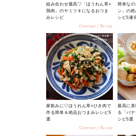
組み合わせ最高♡「ほうれん草×
簡単なの
鶏肉」のヤミツキになるおつま
ン」の絶
みレシピ
シピ5連
Gourmet / Recipe
家飲みに♡ほうれん草×ひき肉で
最高に美
作る簡単＆絶品おつまみレシピ5
る「バナ
選
シピ5選
Gourmet / Recipe