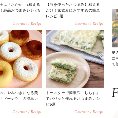
手は「おかか」♪和える
【卵を使ったおつまみ】和える
！絶品おつまみレシピ5
だけ！家飲みにおすすめの簡単
レシピ5選
Gourmet / Recipe
Gourmet / Recipe
夏
に
て
ッ
F
のにやみつきになる美
トースターで簡単♡「しらす」
「ドーナツ」の簡単レ
でパパッと作れるおつまみレシ
ピ5選
Gourmet / Recipe
Gourmet / Recipe