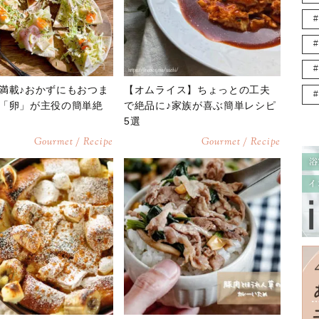
満載♪おかずにもおつま
【オムライス】ちょっとの工夫
「卵」が主役の簡単絶
で絶品に♪家族が喜ぶ簡単レシピ
5選
Gourmet / Recipe
Gourmet / Recipe