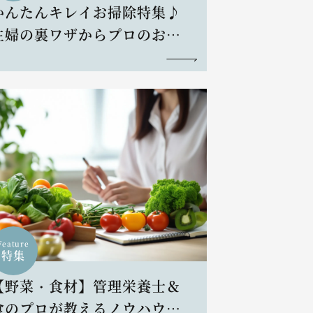
かんたんキレイお掃除特集♪
主婦の裏ワザからプロのお掃
除術まで
Feature
特集
【野菜・食材】管理栄養士＆
食のプロが教えるノウハウと