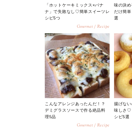
「ホットケーキミックス×バナ
味の決め
ナ」で失敗なし♡簡単スイーツレ
だけ簡単
シピ5つ
選
Gourmet / Recipe
こんなアレンジあったんだ！？
揚げない
デミグラスソースで作る絶品料
味しさ♡
理5品
シピ5選
Gourmet / Recipe