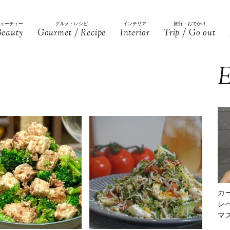
ビューティー
グルメ・レシピ
インテリア
旅行・おでかけ
Beauty
Gourmet / Recipe
Interior
Trip / Go out
E
カ
レ
マ
下