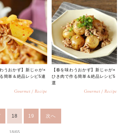
わうおかず】新じゃが×
【春を味わうおかず】新じゃが×
る簡単＆絶品レシピ5連
ひき肉で作る簡単＆絶品レシピ5
選
Gourmet / Recipe
Gourmet / Recipe
7
18
19
次へ
18/65