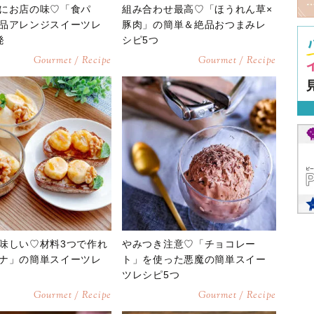
にお店の味♡「食パ
組み合わせ最高♡「ほうれん草×
品アレンジスイーツレ
豚肉」の簡単＆絶品おつまみレ
発
シピ5つ
Gourmet / Recipe
Gourmet / Recipe
味しい♡材料3つで作れ
やみつき注意♡「チョコレー
ナ」の簡単スイーツレ
ト」を使った悪魔の簡単スイー
ツレシピ5つ
Gourmet / Recipe
Gourmet / Recipe