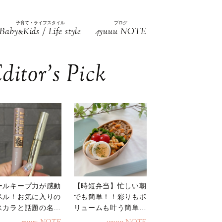
子育て・ライフスタイル
ブログ
Baby
Kids / Life style
4yuuu NOTE
&
ditor’s Pick
ールキープ力が感動
【時短弁当】忙しい朝
ベル！お気に入りの
でも簡単！！彩りもボ
スカラと話題の名品
リュームも叶う簡単そ
地
ぼろ弁当！