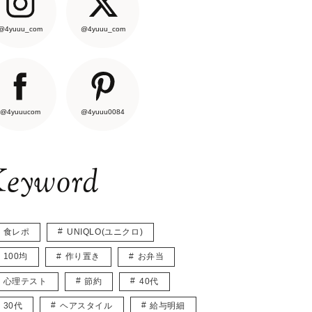
@4yuuu_com
@4yuuu_com
@4yuuucom
@4yuuu0084
eyword
食レポ
UNIQLO(ユニクロ)
100均
作り置き
お弁当
心理テスト
節約
40代
30代
ヘアスタイル
給与明細