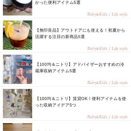
かった便利アイテム5選
Baby
Kids / Life style
&
【無印良品】アウトドアにも使える！初夏から
活躍する注目の新商品5選
Baby
Kids / Life style
&
【100均＆ニトリ】アドバイザーおすすめの冷
蔵庫収納アイテム5選
Baby
Kids / Life style
&
【100均＆ニトリ】賃貸OK！便利アイテムを使
った収納アイデア5つ
Baby
Kids / Life style
&