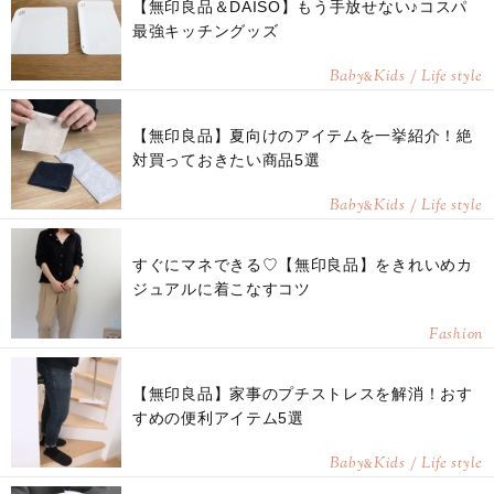
【無印良品＆DAISO】もう手放せない♪コスパ
最強キッチングッズ
Baby
Kids / Life style
&
【無印良品】夏向けのアイテムを一挙紹介！絶
対買っておきたい商品5選
Baby
Kids / Life style
&
すぐにマネできる♡【無印良品】をきれいめカ
ジュアルに着こなすコツ
Fashion
【無印良品】家事のプチストレスを解消！おす
すめの便利アイテム5選
Baby
Kids / Life style
&