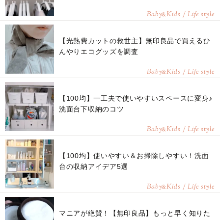
Baby
Kids / Life style
&
【光熱費カットの救世主】無印良品で買えるひ
んやりエコグッズを調査
Baby
Kids / Life style
&
【100均】一工夫で使いやすいスペースに変身♪
洗面台下収納のコツ
Baby
Kids / Life style
&
【100均】使いやすい＆お掃除しやすい！洗面
台の収納アイデア5選
Baby
Kids / Life style
&
マニアが絶賛！【無印良品】もっと早く知りた