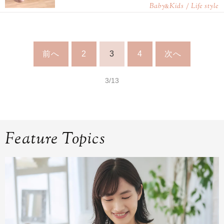
Baby
Kids / Life style
&
前へ
2
3
4
次へ
3/13
Feature Topics