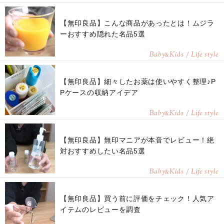
【無印良品】こんな商品があったとは！ムジラ
ーおすすめ隠れた名品5選
Baby
Kids / Life style
&
【無印良品】細々したお薬は使いやすく整理♪P
Pケースの収納アイデア
Baby
Kids / Life style
&
【無印良品】無印マニアが本音でレビュー！絶
対おすすめしたい名品5選
Baby
Kids / Life style
&
【無印良品】買う前に評価をチェック！人気ア
イテムのレビューを調査