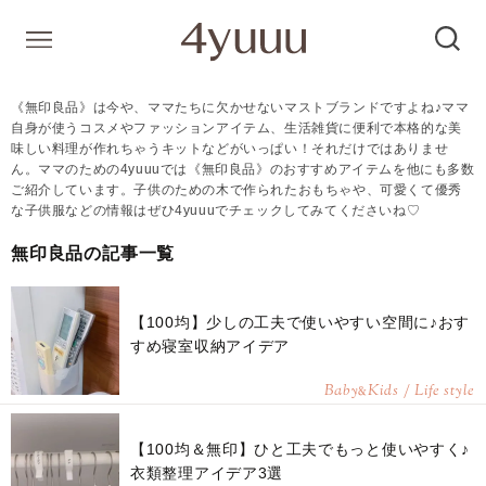
《無印良品》は今や、ママたちに欠かせないマストブランドですよね♪ママ
自身が使うコスメやファッションアイテム、生活雑貨に便利で本格的な美
味しい料理が作れちゃうキットなどがいっぱい！それだけではありませ
ん。ママのための4yuuuでは《無印良品》のおすすめアイテムを他にも多数
ご紹介しています。子供のための木で作られたおもちゃや、可愛くて優秀
な子供服などの情報はぜひ4yuuuでチェックしてみてくださいね♡
無印良品の記事一覧
【100均】少しの工夫で使いやすい空間に♪おす
すめ寝室収納アイデア
Baby
Kids / Life style
&
【100均＆無印】ひと工夫でもっと使いやすく♪
衣類整理アイデア3選