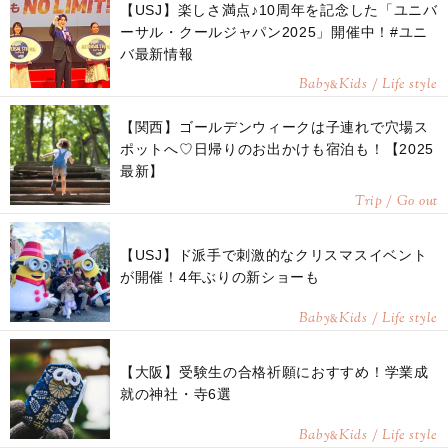
【USJ】楽しさ満点♪10周年を記念した「ユニバ
ーサル・クールジャパン2025」開催中！#ユニ
バ最新情報
Baby
Kids / Life style
&
【関西】ゴールデンウィークは子連れで穴場ス
ポットへ♡日帰りのお出かけも宿泊も！【2025
最新】
Trip / Go out
【USJ】ド派手で刺激的なクリスマスイベント
が開催！4年ぶりの新ショーも
Baby
Kids / Life style
&
【大阪】受験生の合格祈願におすすめ！学業成
就の神社・寺6選
Baby
Kids / Life style
&