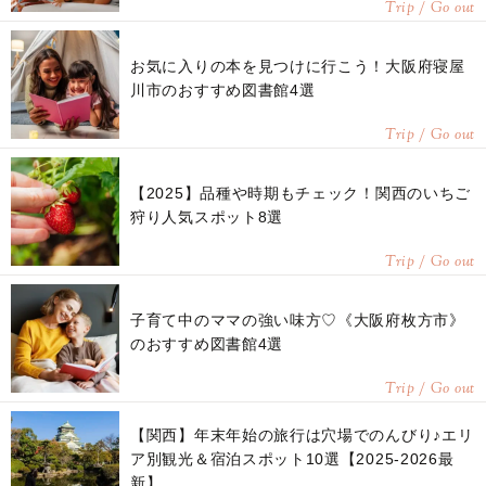
Trip / Go out
お気に入りの本を見つけに行こう！大阪府寝屋
川市のおすすめ図書館4選
Trip / Go out
【2025】品種や時期もチェック！関西のいちご
狩り人気スポット8選
Trip / Go out
子育て中のママの強い味方♡《大阪府枚方市》
のおすすめ図書館4選
Trip / Go out
【関西】年末年始の旅行は穴場でのんびり♪エリ
ア別観光＆宿泊スポット10選【2025-2026最
新】