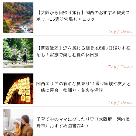
【大阪から日帰り旅行】関西のおすすめ観光ス
ポット15選♡穴場もチェック
Trip / Go out
【関西近郊】涼を感じる避暑地8選♪日帰りも宿
泊も！家族で楽しむ夏の休日旅
Trip / Go out
関西エリアの有名な夏祭り11選♡家族や友人と
一緒に屋台・盆踊り・花火を満喫
Trip / Go out
子育て中のママにぴったり♡《大阪府・河内長
野市》おすすめ図書館4つ