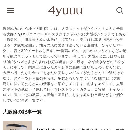
近畿地方の中心地《大阪府》には、人気スポットがたくさん！大人も子供
も大好きなUSJ(ユニバーサルスタジオジャパン)に大阪のシンボルでもある
「通天閣」、世界最大級の水族館「海遊館」、春にはお花見で賑わいを見
せる「大阪城公園」、地元の人に愛され続けている遊園地「ひらかたパー
ク」、高さ300メートルと日本で一番高いビル「あべのハルカス」などの場
所が観光スポットとして賑わっています。 そして、大阪府と言えばやっぱ
り”食”もハズせませんよね♪お好み焼きにタコ焼き、ネギ焼きなどの「粉も
ん」に串カツ、関東とは違った美味しさに感動間違い無しのうどんなど、
大阪へ行ったなら食べておきたい美味しいグルメがたくさん！ご飯だけで
なく、スイーツも人気の有名店が多数あるんですよ♡ 4yuuuでは《大阪
府》に関するたくさんの情報をご紹介しています。おすすめグルメ、人気
スポットの他に、子連れで行けるレストラン・カフェ、美容院・ネイルサ
ロン、習いごとの教室、児童館・図書館、おすすめのお土産などをご紹介
している記事の一覧です。
大阪府の記事一覧