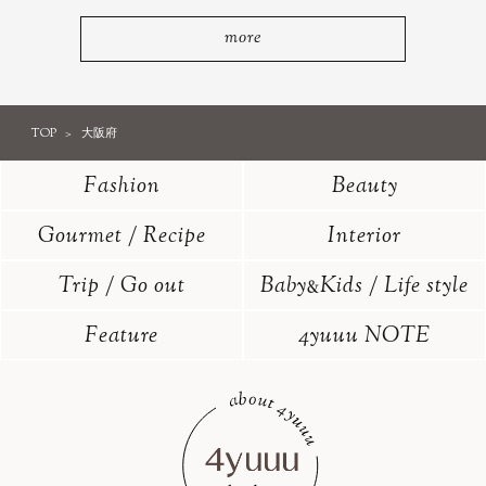
more
TOP
大阪府
Fashion
Beauty
Gourmet / Recipe
Interior
Trip / Go out
Baby
Kids / Life style
&
Feature
4yuuu NOTE