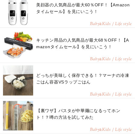
美顔器の人気商品が最大60％OFF！【Amazon
タイムセール】を見にいこう！
Baby
Kids / Life style
&
キッチン用品の人気商品が最大68％OFF！【A
mazonタイムセール】を見にいこう！
Baby
Kids / Life style
&
どっちが美味しく保存できる！？マーナの冷凍
ごはん容器VSラップごはん
Baby
Kids / Life style
&
【裏ワザ】パスタが中華麺になるってホン
ト！？噂の方法を試してみた
Baby
Kids / Life style
&