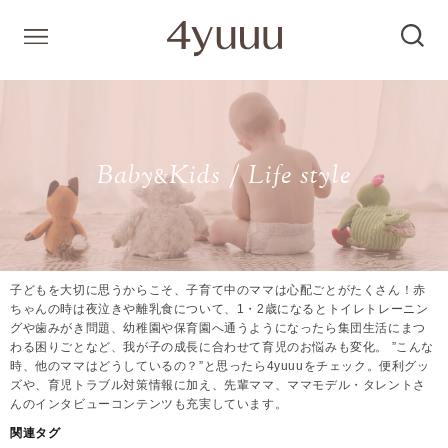
Baby
Kids / Life style
&
子どもを大切に思うからこそ、子育て中のママは心配ごとがたくさん！赤
ちゃんの時は夜泣きや離乳食について、1・2歳になるとトイレトレーニン
グや歯みがき問題、幼稚園や保育園へ通うようになったら集団生活にまつ
わる困りごとなど、我が子の成長に合わせて育児のお悩みも変化。 ”こんな
時、他のママはどうしているの？”と思ったら4yuuuをチェック。便利グッ
ズや、育児トラブル対策情報に加え、先輩ママ、ママモデル・タレントさ
んのインタビューコンテンツも充実しています。
関連タグ