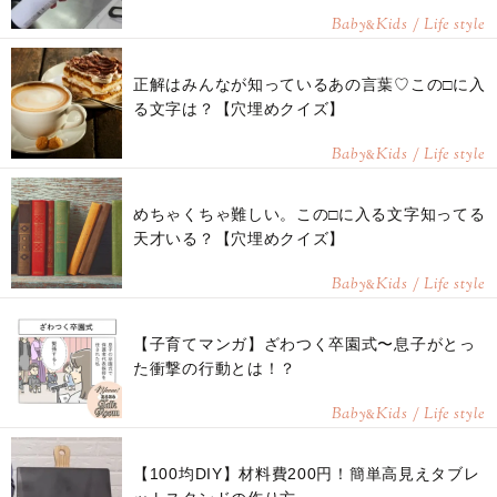
Baby
Kids / Life style
&
正解はみんなが知っているあの言葉♡この□に入
る文字は？【穴埋めクイズ】
Baby
Kids / Life style
&
めちゃくちゃ難しい。この□に入る文字知ってる
天才いる？【穴埋めクイズ】
Baby
Kids / Life style
&
【子育てマンガ】ざわつく卒園式〜息子がとっ
た衝撃の行動とは！？
Baby
Kids / Life style
&
【100均DIY】材料費200円！簡単高見えタブレ