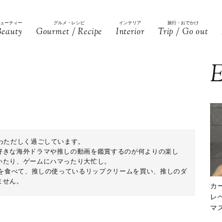
ビューティー
グルメ・レシピ
インテリア
旅行・おでかけ
Beauty
Gourmet / Recipe
Interior
Trip / Go out
E
わただしく過ごしています。
好きな海外ドラマや推しの動画を鑑賞するのが何よりの楽し
いたり、ゲームにハマったり大忙し。
物を食べて、推しの使っているリップクリームを買い、推しのダ
ません。
カ
レ
マ
下