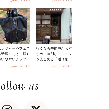
4yuuu NOTE
4yuuu NOTE
のレジャーやフェス
行くなら午前中がおす
も活躍しそう！軽く
すめ！特別なスイーツ
使いやすいナップサ
を楽しめる「隠れ家カ
ク
フェ」
4yuuu NOTE
4yuuu NOTE
ollow us