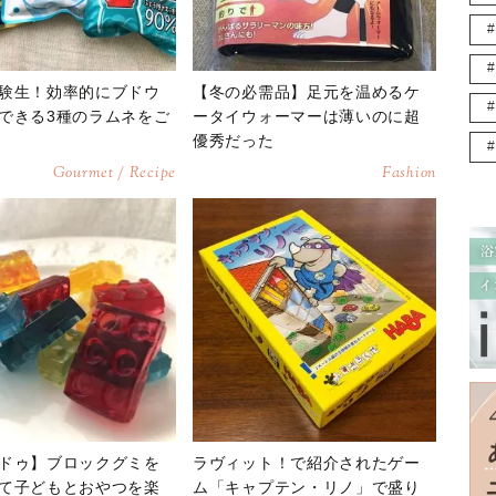
験生！効率的にブドウ
【冬の必需品】足元を温めるケ
できる3種のラムネをご
ータイウォーマーは薄いのに超
優秀だった
Gourmet / Recipe
Fashion
ドゥ】ブロックグミを
ラヴィット！で紹介されたゲー
て子どもとおやつを楽
ム「キャプテン・リノ」で盛り