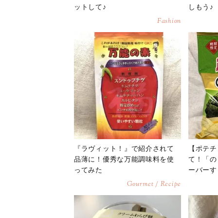
ットして♪
しもう♪
Fashion
『ラヴィット！』で紹介されて
【ポテチ
品薄に！優秀な万能調味料を使
て！「の
ってみた
ーバーす
Gourmet / Recipe