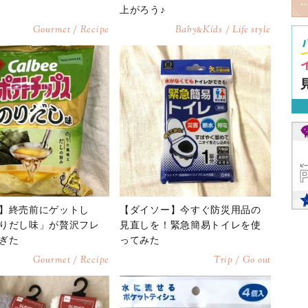
上がろう♪
Gourmet / Recipe
Baby
Kids / Life style
&
】終売前にゲットし
【ダイソー】今すぐ防災用品の
りだし味」が贅沢フレ
見直しを！緊急簡易トイレを使
ぎた
ってみた
Gourmet / Recipe
Trip / Go out