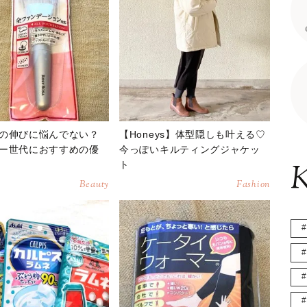
の伸びに悩んでない？
【Honeys】体型隠しも叶える♡
ー世代におすすめの優
今っぽいキルティングジャケッ
ト
K
Beauty
Fashion