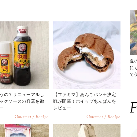
夏
に
て
ッ
うの？リニューアルし
【ファミマ】あんこパン王決定
ックソースの容器を徹
戦が開幕！ホイップあんぱんを
F
ー
レビュー
Gourmet / Recipe
Gourmet / Recipe