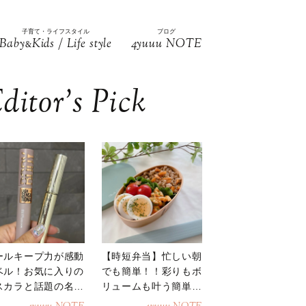
子育て・ライフスタイル
ブログ
Baby
Kids / Life style
4yuuu NOTE
&
ditor’s Pick
ールキープ力が感動
【時短弁当】忙しい朝
ベル！お気に入りの
でも簡単！！彩りもボ
スカラと話題の名品
リュームも叶う簡単そ
地
ぼろ弁当！