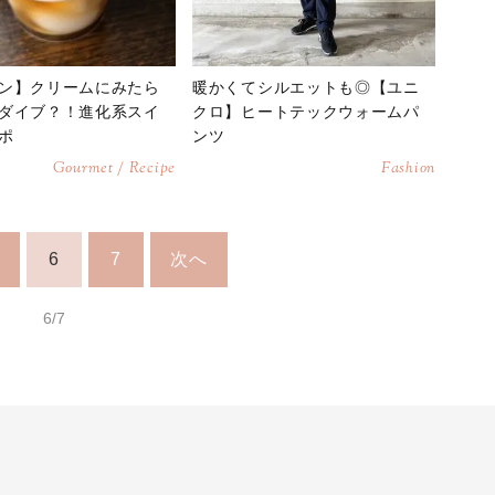
ン】クリームにみたら
暖かくてシルエットも◎【ユニ
ダイブ？！進化系スイ
クロ】ヒートテックウォームパ
ポ
ンツ
Gourmet / Recipe
Fashion
6
7
次へ
6/7