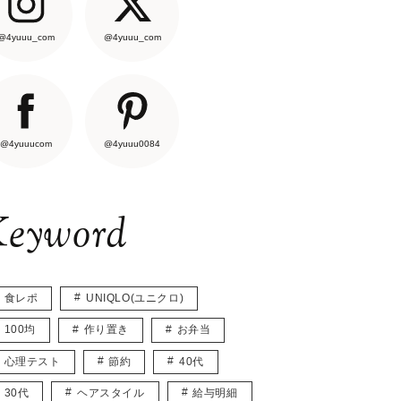
@4yuuu_com
@4yuuu_com
@4yuuucom
@4yuuu0084
eyword
食レポ
UNIQLO(ユニクロ)
100均
作り置き
お弁当
心理テスト
節約
40代
30代
ヘアスタイル
給与明細