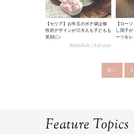
【セリア】お年玉のポチ袋は個
【ローソ
性的デザインが◎大人も子どもも
し団子が
笑顔に♪
ーツをレ
Baby
Kids / Life style
&
前へ
5
Feature Topics