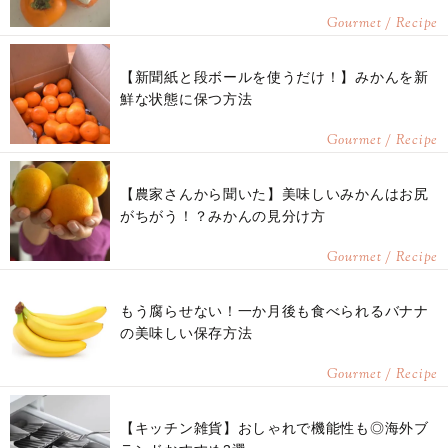
Gourmet / Recipe
【新聞紙と段ボールを使うだけ！】みかんを新
鮮な状態に保つ方法
Gourmet / Recipe
【農家さんから聞いた】美味しいみかんはお尻
がちがう！？みかんの見分け方
Gourmet / Recipe
もう腐らせない！一か月後も食べられるバナナ
の美味しい保存方法
Gourmet / Recipe
【キッチン雑貨】おしゃれで機能性も◎海外ブ