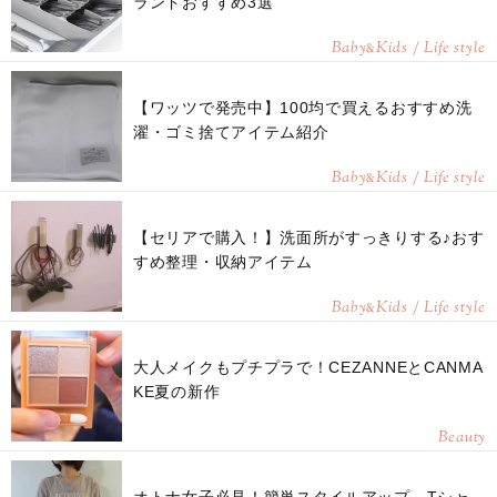
ランドおすすめ3選
Baby
Kids / Life style
&
【ワッツで発売中】100均で買えるおすすめ洗
濯・ゴミ捨てアイテム紹介
Baby
Kids / Life style
&
【セリアで購入！】洗面所がすっきりする♪おす
すめ整理・収納アイテム
Baby
Kids / Life style
&
大人メイクもプチプラで！CEZANNEとCANMA
KE夏の新作
Beauty