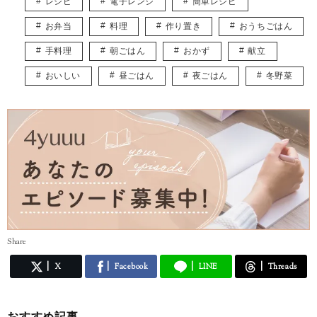
レシピ
電子レンジ
簡単レシピ
皆様に役立つ情報を、楽しくお届けしていけたらと思います♡
お弁当
料理
作り置き
おうちごはん
手料理
朝ごはん
おかず
献立
おいしい
昼ごはん
夜ごはん
冬野菜
Share
X
Facebook
LINE
Threads
おすすめ記事