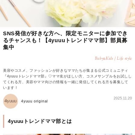
SNS発信が好きな方へ、限定モニターに参加でき
るチャンスも！【4yuuuトレンドママ部】部員募
集中
Baby
Kids / Life style
&
美容やコスメ、ファッションが好きなママたちが集まる公式コミュニティ
『4yuuuトレンドママ部』♡ママ友がほしい方、コスメサンプルをお試しし
てくれる方、美容やママ向けの情報を一緒に発信してくれる方を募集して
います！
2025.11.20
4yuuu original
4yuuuトレンドママ部とは