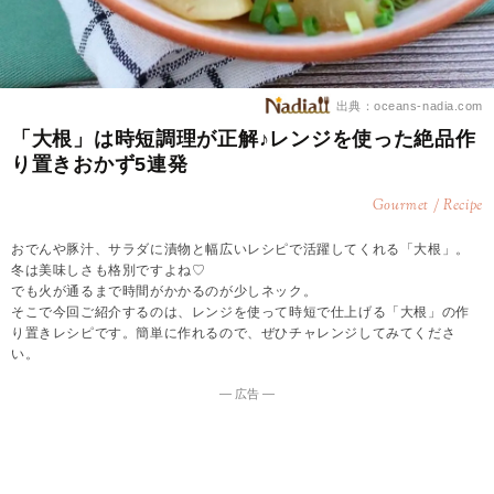
出典：oceans-nadia.com
「大根」は時短調理が正解♪レンジを使った絶品作
り置きおかず5連発
Gourmet / Recipe
おでんや豚汁、サラダに漬物と幅広いレシピで活躍してくれる「大根」。
冬は美味しさも格別ですよね♡
でも火が通るまで時間がかかるのが少しネック。
そこで今回ご紹介するのは、レンジを使って時短で仕上げる「大根」の作
り置きレシピです。簡単に作れるので、ぜひチャレンジしてみてくださ
い。
― 広告 ―