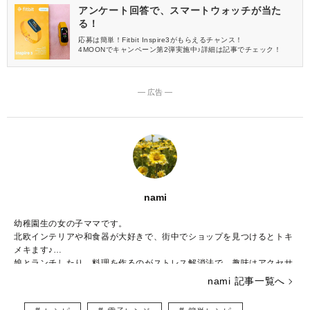
アンケート回答で、スマートウォッチが当た
る！
応募は簡単！Fitbit Inspire3がもらえるチャンス！
4MOONでキャンペーン第2弾実施中♪詳細は記事でチェック！
― 広告 ―
nami
幼稚園生の女の子ママです。
北欧インテリアや和食器が大好きで、街中でショップを見つけるとトキ
メキます♪
娘とランチしたり、料理を作るのがストレス解消法で、趣味はアクセサ
リー作りです。
nami 記事一覧へ
子ども用やペット用のアクセサリーを販売しつつ、いつかは大型犬と一
緒に暮らしたいなぁと夢見ています。