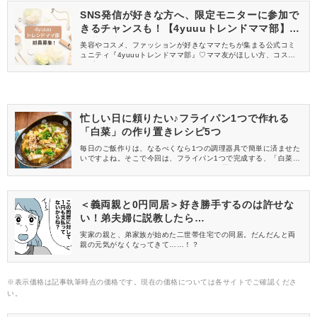
SNS発信が好きな方へ、限定モニターに参加で
きるチャンスも！【4yuuuトレンドママ部】部
員募集中
美容やコスメ、ファッションが好きなママたちが集まる公式コミ
ュニティ『4yuuuトレンドママ部』♡ママ友がほしい方、コスメサ
ンプルをお試ししてくれる方、美容やママ向けの情報を一緒に発
信してくれる方を募集しています！
忙しい日に頼りたい♪フライパン1つで作れる
「白菜」の作り置きレシピ5つ
毎日のご飯作りは、なるべくなら1つの調理器具で簡単に済ませた
いですよね。そこで今回は、フライパン1つで完成する、「白菜」
を使った絶品おかずレシピをご紹介♡作り置きもできるので、忙し
い日にぜひ役立ててくださいね。
＜義両親と0円同居＞好き勝手するのは許せな
い！弟夫婦に説教したら…
実家の親と、弟家族が始めた二世帯住宅での同居。だんだんと両
親の元気がなくなってきて……！？
※表示価格は記事執筆時点の価格です。現在の価格については各サイトでご確認くださ
い。