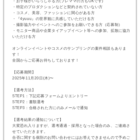
・お子様がいらっしゃる方(プレママの方もOKです)
・特定のプロダクションなどと契約されていない方
・コスメ、美容、ファッションに関心がある方
・『4yuuu』の世界観に共感していただける方
・撮影協力やイベントへのご参加をお願いできる方（応募制）
・モニター商品や企業タイアップイベント等への参加、拡散に協力
いただける方
オンラインイベントやコスメのサンプリングの案件相談もありま
す！
全国からご応募お待ちしております！
【応募期間】
2025年11月20日(木)〜
【選考方法】
STEP1：下記応募フォームよりエントリー
STEP2：書類選考
STEP3：合格された方にのみメールで通知
【選考結果の通知について】
大変恐れ入りますが、選考通過・採用となった場合のみ、ご連絡さ
せていただきます。
合否に関する個別のお問い合わせにはお答えできませんので予めご