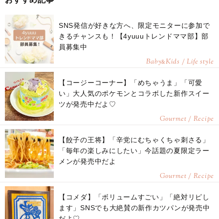
SNS発信が好きな方へ、限定モニターに参加で
きるチャンスも！【4yuuuトレンドママ部】部
員募集中
Baby
Kids / Life style
&
【コージーコーナー】「めちゃうま」「可愛
い」大人気のポケモンとコラボした新作スイー
ツが発売中だよ♡
Gourmet / Recipe
【餃子の王将】「辛党にむちゃくちゃ刺さる」
「毎年の楽しみにしたい」今話題の夏限定ラー
メンが発売中だよ
Gourmet / Recipe
【コメダ】「ボリュームすごい」「絶対リピし
ます」SNSでも大絶賛の新作カツパンが発売中
だよ♡