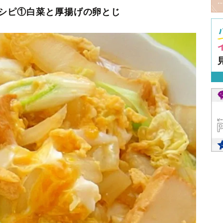
シピ①白菜と厚揚げの卵とじ