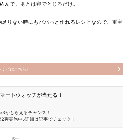
煮込んで、あとは卵でとじるだけ。
物足りない時にもパパっと作れるレシピなので、重宝
レシピはこちら♪
マートウォッチが当たる！
spire3がもらえるチャンス！
第2弾実施中♪詳細は記事でチェック！
― 広告 ―