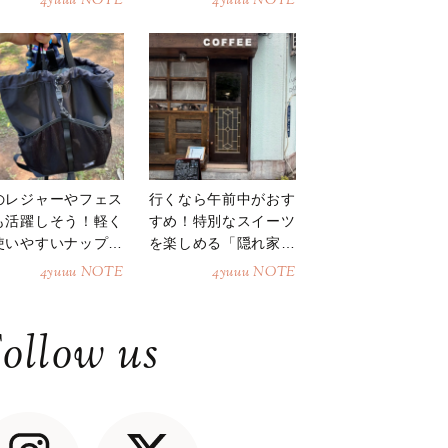
4yuuu NOTE
4yuuu NOTE
のレジャーやフェス
行くなら午前中がおす
も活躍しそう！軽く
すめ！特別なスイーツ
使いやすいナップサ
を楽しめる「隠れ家カ
ク
フェ」
4yuuu NOTE
4yuuu NOTE
ollow us