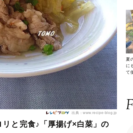
夏
に
て
ッ
F
出典：www.recipe-blog.jp
リと完食♪「厚揚げ×白菜」の