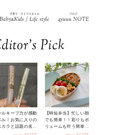
子育て・ライフスタイル
ブログ
Baby
Kids / Life style
4yuuu NOTE
&
ditor’s Pick
ールキープ力が感動
【時短弁当】忙しい朝
ベル！お気に入りの
でも簡単！！彩りもボ
スカラと話題の名品
リュームも叶う簡単そ
地
ぼろ弁当！