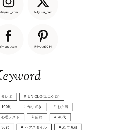
@4yuuu_com
@4yuuu_com
@4yuuucom
@4yuuu0084
eyword
食レポ
UNIQLO(ユニクロ)
100均
作り置き
お弁当
心理テスト
節約
40代
30代
ヘアスタイル
給与明細