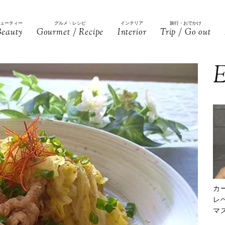
ビューティー
グルメ・レシピ
インテリア
旅行・おでかけ
Beauty
Gourmet / Recipe
Interior
Trip / Go out
E
カ
レ
マ
下