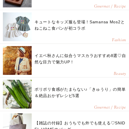
Gourmet / Recipe
キュートなキッズ服も登場！Samansa Mos2と
ねこねこ食パンが初コラボ
Fashion
イエベ秋さんに似合うマスカラおすすめ8選♡自
然な目力で魅力UP！
Beauty
ポリポリ食感がたまらない♪「きゅうり」の簡単
＆絶品おかずレシピ5選
Gourmet / Recipe
【雑誌の付録】おうちでも外でも使える♡SNID