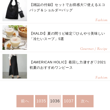
【雑誌の付録】セットでお得感大♡使えるエコ
バッグ＆ショルダーバッグ
Fashion
【KALDI】夏の間リピ確定♡ひんやり美味しい
「冷たいスープ」5選
Gourmet / Recipe
【AMERICAN HOLIC】着回し力凄すぎ♡2021
初夏のおすすめワンピース
Fashion
前へ
1035
1036
1037
次へ