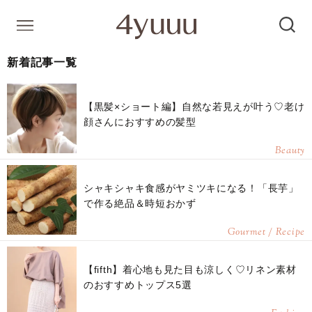
新着記事一覧
【黒髪×ショート編】自然な若見えが叶う♡老け
顔さんにおすすめの髪型
Beauty
シャキシャキ食感がヤミツキになる！「長芋」
で作る絶品＆時短おかず
Gourmet / Recipe
【fifth】着心地も見た目も涼しく♡リネン素材
のおすすめトップス5選