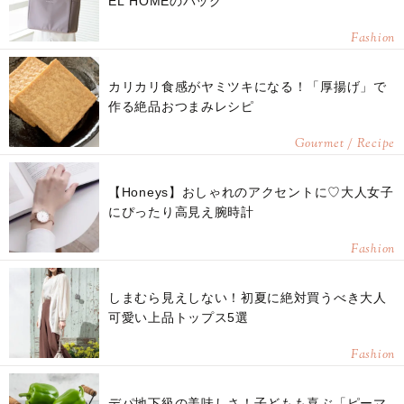
EL HOMEのバッグ
Fashion
カリカリ食感がヤミツキになる！「厚揚げ」で
作る絶品おつまみレシピ
Gourmet / Recipe
【Honeys】おしゃれのアクセントに♡大人女子
にぴったり高見え腕時計
Fashion
しまむら見えしない！初夏に絶対買うべき大人
可愛い上品トップス5選
Fashion
デパ地下級の美味しさ！子どもも喜ぶ「ピーマ