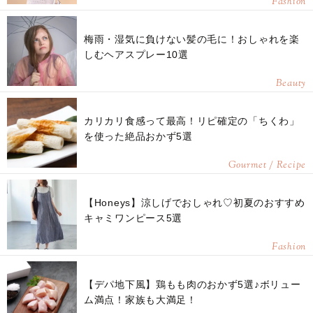
Fashion
梅雨・湿気に負けない髪の毛に！おしゃれを楽
しむヘアスプレー10選
Beauty
カリカリ食感って最高！リピ確定の「ちくわ」
を使った絶品おかず5選
Gourmet / Recipe
【Honeys】涼しげでおしゃれ♡初夏のおすすめ
キャミワンピース5選
Fashion
【デパ地下風】鶏もも肉のおかず5選♪ボリュー
ム満点！家族も大満足！