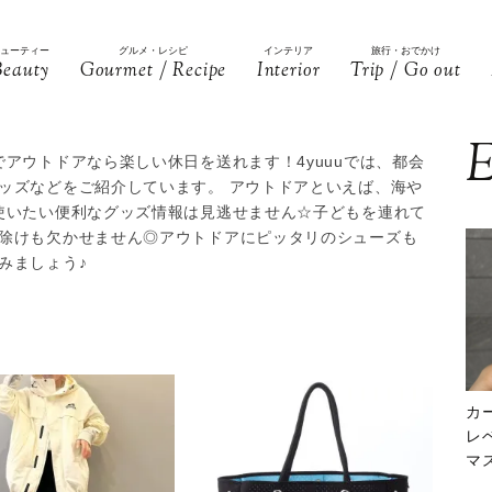
ビューティー
グルメ・レシピ
インテリア
旅行・おでかけ
Beauty
Gourmet / Recipe
Interior
Trip / Go out
E
アウトドアなら楽しい休日を送れます！4yuuuでは、都会
ッズなどをご紹介しています。 アウトドアといえば、海や
使いたい便利なグッズ情報は見逃せません☆子どもを連れて
除けも欠かせません◎アウトドアにピッタリのシューズも
みましょう♪
カ
レ
マ
下