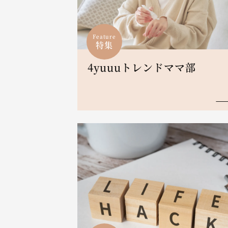
Feature
特集
4yuuuトレンドママ部