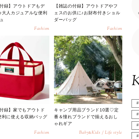
付録】アウトドアもデ
【雑誌の付録】アウトドアやフ
♪大人カジュアルな便利
ェスのお供に♪お財布付きショル
ュ
ダーバッグ
Fashion
Fashion
K
付録】家でもアウトド
キャンプ用品ブランド10選♡定
便利に使える収納バッグ
番＆憧れブランドで揃えるおし
ゃれギア
Fashion
Baby
Kids / Life style
&