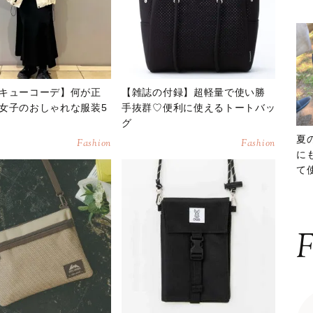
キューコーデ】何が正
【雑誌の付録】超軽量で使い勝
女子のおしゃれな服装5
手抜群♡便利に使えるトートバッ
グ
夏
Fashion
Fashion
に
て
ッ
F