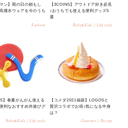
マン】雨の日の頼もし
【3COINS】アウトドア好き必見
高撥水ウェアを今のうち
♪おうちでも使える便利グッズ5
選
Fashion
Baby
Kids / Life style
&
INS】春夏がんがん使える
【コメダ2021福袋】LOGOSと
便利なおすすめ外遊びグ
贅沢コラボでお得♪気になる中身
は？
Baby
Kids / Life style
Gourmet / Recipe
&