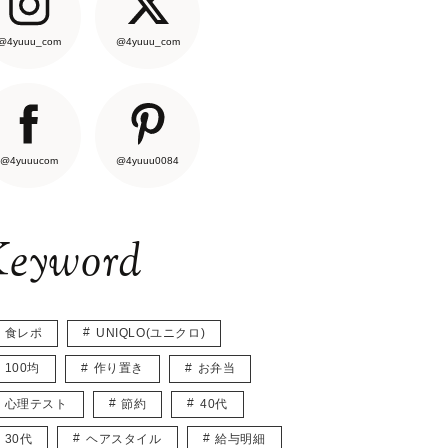
@4yuuu_com
@4yuuu_com
@4yuuucom
@4yuuu0084
eyword
食レポ
UNIQLO(ユニクロ)
100均
作り置き
お弁当
心理テスト
節約
40代
30代
ヘアスタイル
給与明細