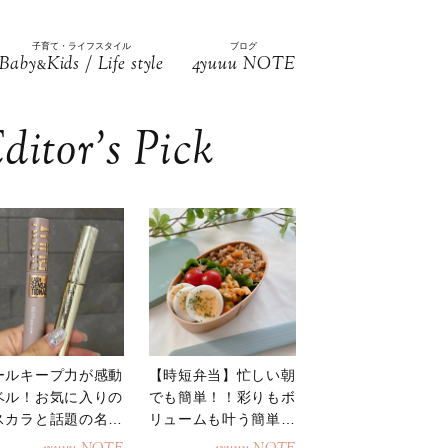
子育て・ライフスタイル
ブログ
Baby
Kids / Life style
4yuuu NOTE
&
ditor’s Pick
ールキープ力が感動
【時短弁当】忙しい朝
ベル！お気に入りの
でも簡単！！彩りもボ
スカラと話題の名品
リュームも叶う簡単そ
地
ぼろ弁当！