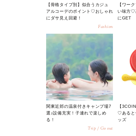
【骨格タイプ別】似合うカジュ
【ワーク
アルコーデのポイント♡おしゃれ
い味方♡
にダサ見え回避！
にGET
Fashion
関東近郊の温泉付きキャンプ場7
【3CO
選♪設備充実！子連れで楽しめ
♡あると
る！
ッズ
Trip / Go out