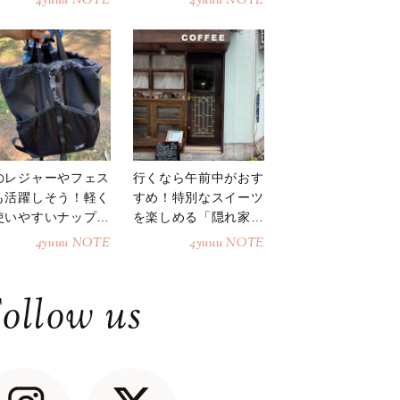
4yuuu NOTE
4yuuu NOTE
のレジャーやフェス
行くなら午前中がおす
も活躍しそう！軽く
すめ！特別なスイーツ
使いやすいナップサ
を楽しめる「隠れ家カ
ク
フェ」
4yuuu NOTE
4yuuu NOTE
ollow us