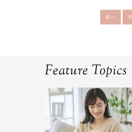
前へ
8
Feature Topics