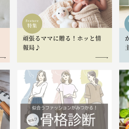
Feature
特集
頑張るママに贈る！ホッと情
報局♪