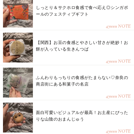
しっとり＆サクホロ食感で食べ応え◎シンガポ
ールのフェスティブギフト
4yuuu NOTE
【関西】お豆の食感とやさしい甘さが絶妙！お
餅が入っている生きんつば
4yuuu NOTE
ふんわりもっちりの食感がたまらない♡奈良の
商店街にある和菓子の名店
4yuuu NOTE
面白可愛いビジュアルが最高！お土産にぴった
りな山陰のおまんじゅう
4yuuu NOTE