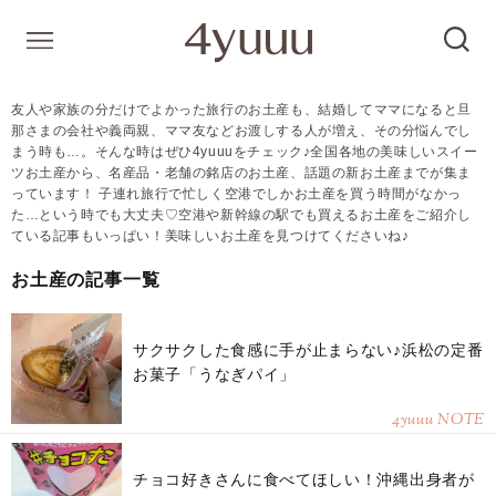
友人や家族の分だけでよかった旅行のお土産も、結婚してママになると旦
那さまの会社や義両親、ママ友などお渡しする人が増え、その分悩んでし
まう時も…。そんな時はぜひ4yuuuをチェック♪全国各地の美味しいスイー
ツお土産から、名産品・老舗の銘店のお土産、話題の新お土産までが集ま
っています！ 子連れ旅行で忙しく空港でしかお土産を買う時間がなかっ
た…という時でも大丈夫♡空港や新幹線の駅でも買えるお土産をご紹介し
ている記事もいっぱい！美味しいお土産を見つけてくださいね♪
お土産の記事一覧
サクサクした食感に手が止まらない♪浜松の定番
お菓子「うなぎパイ」
4yuuu NOTE
チョコ好きさんに食べてほしい！沖縄出身者が