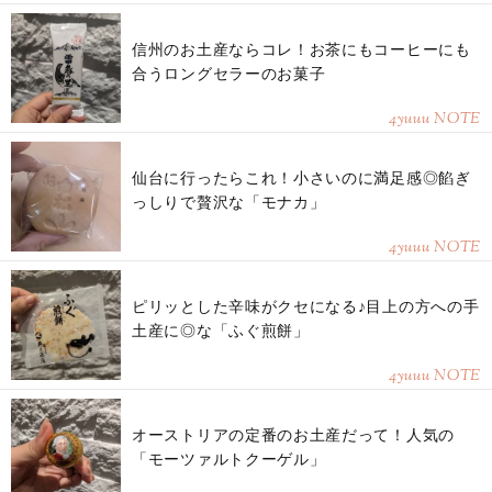
信州のお土産ならコレ！お茶にもコーヒーにも
合うロングセラーのお菓子
4yuuu NOTE
仙台に行ったらこれ！小さいのに満足感◎餡ぎ
っしりで贅沢な「モナカ」
4yuuu NOTE
ピリッとした辛味がクセになる♪目上の方への手
土産に◎な「ふぐ煎餅」
4yuuu NOTE
オーストリアの定番のお土産だって！人気の
「モーツァルトクーゲル」