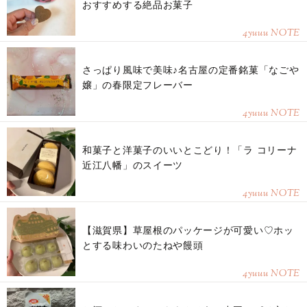
おすすめする絶品お菓子
4yuuu NOTE
さっぱり風味で美味♪名古屋の定番銘菓「なごや
嬢」の春限定フレーバー
4yuuu NOTE
和菓子と洋菓子のいいとこどり！「ラ コリーナ
近江八幡」のスイーツ
4yuuu NOTE
【滋賀県】草屋根のパッケージが可愛い♡ホッ
とする味わいのたねや饅頭
4yuuu NOTE