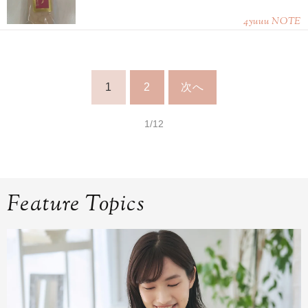
4yuuu NOTE
1
2
次へ
1/12
Feature Topics