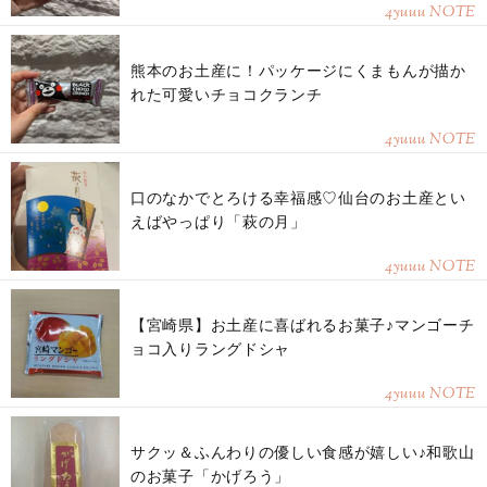
4yuuu NOTE
熊本のお土産に！パッケージにくまもんが描か
れた可愛いチョコクランチ
4yuuu NOTE
口のなかでとろける幸福感♡仙台のお土産とい
えばやっぱり「萩の月」
4yuuu NOTE
【宮崎県】お土産に喜ばれるお菓子♪マンゴーチ
ョコ入りラングドシャ
4yuuu NOTE
サクッ＆ふんわりの優しい食感が嬉しい♪和歌山
のお菓子「かげろう」