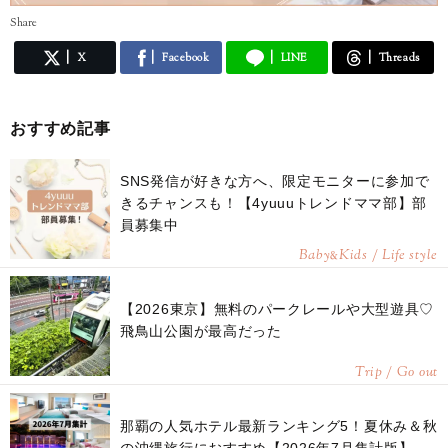
Share
X
Facebook
LINE
Threads
おすすめ記事
SNS発信が好きな方へ、限定モニターに参加で
きるチャンスも！【4yuuuトレンドママ部】部
員募集中
Baby
Kids / Life style
&
【2026東京】無料のパークレールや大型遊具♡
飛鳥山公園が最高だった
Trip / Go out
那覇の人気ホテル最新ランキング5！夏休み＆秋