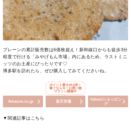
プレーンの累計販売数は6億枚超え！新幹線口からも徒歩3分
程度で行ける「みやげもん市場」内にあるため、ラストミニ
ッツのお土産にぴったりです♡
博多駅を訪れたら、ぜひ購入してみてくださいね。
ポイント最大49.5倍！
稼ぐなら今！お買い物
マラソン開催中
Yahoo!ショッピン
Amazon.co.jp
楽天市場
グ
▼関連記事はこちら