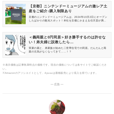
すめのお菓子ですよ。
【京都】ニンテンドーミュージアムの激レア土
産をご紹介♪購入制限あり
京都のニンテンドーミュージアムは、2024年10月2日にオープン
したばかりの観光スポット！本社を京都にかまえる任天堂が満を
持して作った「体感型博物館」です。館内ではゲームをはじめさ
まざまな体験ができますが、こちらの記事ではニンテンドーミュ
ージアムにしか売っていないレアなお土産をご紹介します♪
＜義両親と0円同居＞好き勝手するのは許せな
い！弟夫婦に説教したら…
実家の親と、弟家族が始めた二世帯住宅での同居。だんだんと両
親の元気がなくなってきて……！？
※表示価格は記事執筆時点の価格です。現在の価格については各サイトでご確認くださ
い。
※Amazonのアソシエイトとして、4yuuuは適格販売により収入を得ています。
― 広告 ―