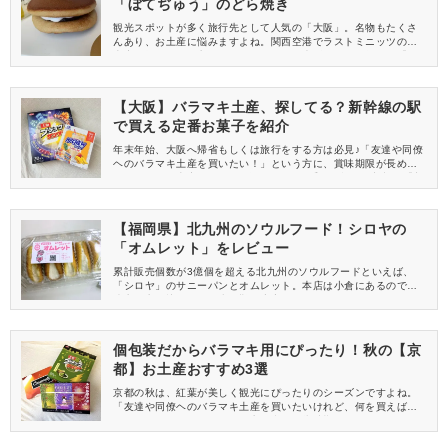
「ぼてぢゅう」のどら焼き
観光スポットが多く旅行先として人気の「大阪」。名物もたくさ
んあり、お土産に悩みますよね。関西空港でラストミニッツのお
土産を探している方におすすめなのが、大阪風お好み焼きの「ぼ
てぢゅう」が販売する、丹波の黒太郎監修の丹波黒豆が使われた
「ぼてぢゅう®︎ 塩バターどら焼」です！
【大阪】バラマキ土産、探してる？新幹線の駅
で買える定番お菓子を紹介
年末年始、大阪へ帰省もしくは旅行をする方は必見♪「友達や同僚
ヘのバラマキ土産を買いたい！」という方に、賞味期限が長めで
配りやすいお土産を2つご紹介します。お手頃価格で、新幹線「新
大阪駅」構内でササっと買える商品なので、お土産選びに迷いた
くない方にもおすすめです。
【福岡県】北九州のソウルフード！シロヤの
「オムレット」をレビュー
累計販売個数が3億個を超える北九州のソウルフードといえば、
「シロヤ」のサニーパンとオムレット。本店は小倉にあるので、
遠方の方が訪れるのは少し難易度高めなのですが、タイミングが
良ければ博多駅構内デイトスの「いっぴん通り」でも購入可能で
す♪今回は、人気の「オムレット」をレビューします。
個包装だからバラマキ用にぴったり！秋の【京
都】お土産おすすめ3選
京都の秋は、紅葉が美しく観光にぴったりのシーズンですよね。
「友達や同僚ヘのバラマキ土産を買いたいけれど、何を買えばい
いかわからない……」という方、必見！賞味期限が長めで配りや
すいお土産を3つご紹介します。子どもにも大人にも喜ばれるおす