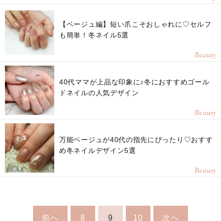
【ベージュ編】短い爪こそおしゃれに♡セルフ
も簡単！冬ネイル5選
Beauty
40代ママが上品な印象に♪冬におすすめゴール
ドネイルの人気デザイン
Beauty
万能ベージュが40代の指先にぴったり♡おすす
め冬ネイルデザイン5選
Beauty
前へ
8
9
10
次へ