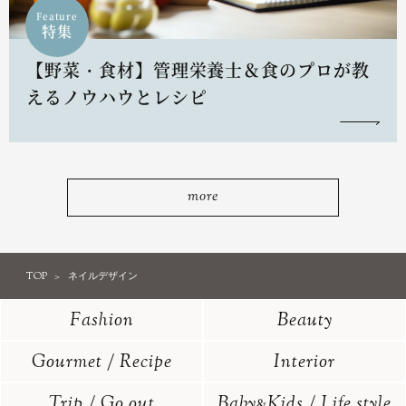
Feature
特集
【野菜・食材】管理栄養士＆食のプロが教
えるノウハウとレシピ
more
TOP
ネイルデザイン
Fashion
Beauty
Gourmet / Recipe
Interior
Trip / Go out
Baby
Kids / Life style
&