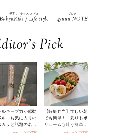
子育て・ライフスタイル
ブログ
Baby
Kids / Life style
4yuuu NOTE
&
ditor’s Pick
ールキープ力が感動
【時短弁当】忙しい朝
ベル！お気に入りの
でも簡単！！彩りもボ
スカラと話題の名品
リュームも叶う簡単そ
地
ぼろ弁当！