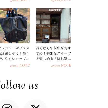
4yuuu NOTE
4yuuu NOTE
のレジャーやフェス
行くなら午前中がおす
も活躍しそう！軽く
すめ！特別なスイーツ
使いやすいナップサ
を楽しめる「隠れ家カ
ク
フェ」
4yuuu NOTE
4yuuu NOTE
ollow us