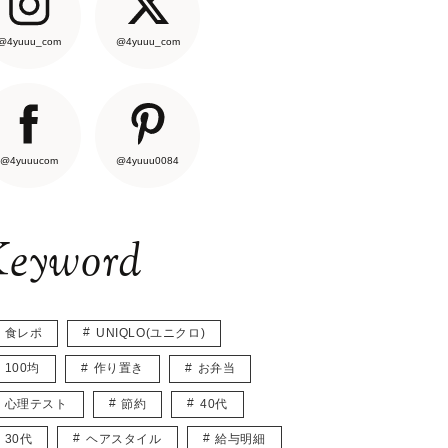
@4yuuu_com
@4yuuu_com
@4yuuucom
@4yuuu0084
eyword
食レポ
UNIQLO(ユニクロ)
100均
作り置き
お弁当
心理テスト
節約
40代
30代
ヘアスタイル
給与明細