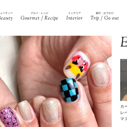
ビューティー
グルメ・レシピ
インテリア
旅行・おでかけ
Beauty
Gourmet / Recipe
Interior
Trip / Go out
E
カ
レ
マ
下