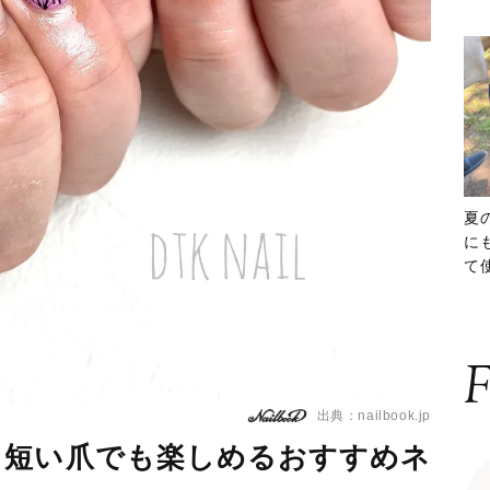
夏
に
て
ッ
F
出典：nailbook.jp
？短い爪でも楽しめるおすすめネ