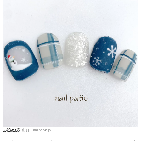
出典：nailbook.jp