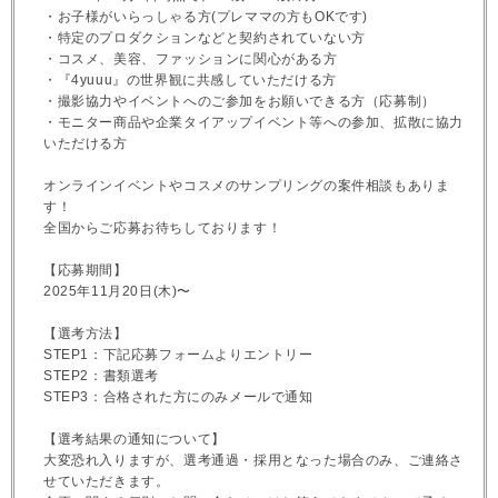
・お子様がいらっしゃる方(プレママの方もOKです)
・特定のプロダクションなどと契約されていない方
・コスメ、美容、ファッションに関心がある方
・『4yuuu』の世界観に共感していただける方
・撮影協力やイベントへのご参加をお願いできる方（応募制）
・モニター商品や企業タイアップイベント等への参加、拡散に協力
いただける方
オンラインイベントやコスメのサンプリングの案件相談もありま
す！
全国からご応募お待ちしております！
【応募期間】
2025年11月20日(木)〜
【選考方法】
STEP1：下記応募フォームよりエントリー
STEP2：書類選考
STEP3：合格された方にのみメールで通知
【選考結果の通知について】
大変恐れ入りますが、選考通過・採用となった場合のみ、ご連絡さ
せていただきます。