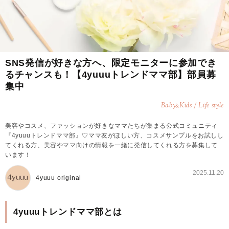
SNS発信が好きな方へ、限定モニターに参加でき
るチャンスも！【4yuuuトレンドママ部】部員募
集中
Baby
Kids / Life style
&
美容やコスメ、ファッションが好きなママたちが集まる公式コミュニティ
『4yuuuトレンドママ部』♡ママ友がほしい方、コスメサンプルをお試しし
てくれる方、美容やママ向けの情報を一緒に発信してくれる方を募集して
います！
2025.11.20
4yuuu original
4yuuuトレンドママ部とは