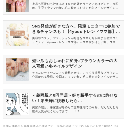
上品も可愛いも叶えるネイルの定番カラーといえばピンク。今回
は、子育て中ママの短い爪に映えるおすすめ冬ネイルデザインを
ご紹介します。短い爪だからこそおしゃれに仕上がるので、ぜひ
冬のネイルデザインの参考にしてくださいね♡
SNS発信が好きな方へ、限定モニターに参加で
きるチャンスも！【4yuuuトレンドママ部】部
員募集中
美容やコスメ、ファッションが好きなママたちが集まる公式コミ
ュニティ『4yuuuトレンドママ部』♡ママ友がほしい方、コスメサ
ンプルをお試ししてくれる方、美容やママ向けの情報を一緒に発
信してくれる方を募集しています！
短い爪もおしゃれに変身♪ブラウンカラーの大
人可愛い冬ネイルデザイン
チョコレートやココアを連想させる、こっくり濃厚なブラウンに
心惹かれる季節。今回は、ママの短い爪に映える冬ネイルデザイ
ンをご紹介します♡冬コーデをさらにおしゃれに見せてくれるの
で、ぜひ試してみてくださいね！
＜義両親と0円同居＞好き勝手するのは許せな
い！弟夫婦に説教したら…
実家の親と、弟家族が始めた二世帯住宅での同居。だんだんと両
親の元気がなくなってきて……！？
※表示価格は記事執筆時点の価格です。現在の価格については各サイトでご確認くださ