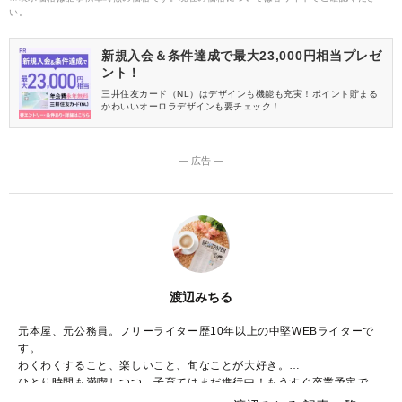
い。
新規入会＆条件達成で最大23,000円相当プレゼ
ント！
三井住友カード（NL）はデザインも機能も充実！ポイント貯まる
かわいいオーロラデザインも要チェック！
― 広告 ―
渡辺みちる
元本屋、元公務員。フリーライター歴10年以上の中堅WEBライターで
す。
わくわくすること、楽しいこと、旬なことが大好き。
ひとり時間も満喫しつつ、子育てはまだ進行中！もうすぐ卒業予定で
す。