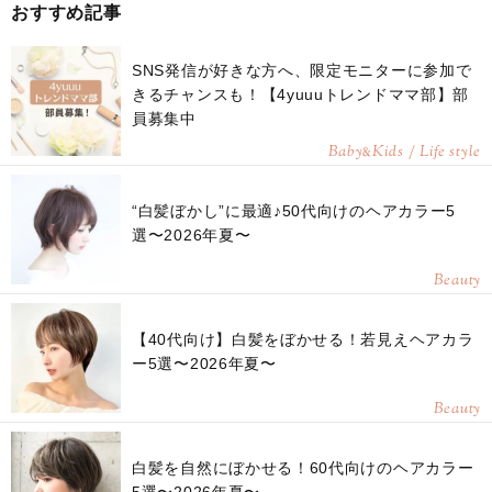
おすすめ記事
SNS発信が好きな方へ、限定モニターに参加で
きるチャンスも！【4yuuuトレンドママ部】部
員募集中
Baby
Kids / Life style
&
“白髪ぼかし”に最適♪50代向けのヘアカラー5
選〜2026年夏〜
Beauty
【40代向け】白髪をぼかせる！若見えヘアカラ
ー5選〜2026年夏〜
Beauty
白髪を自然にぼかせる！60代向けのヘアカラー