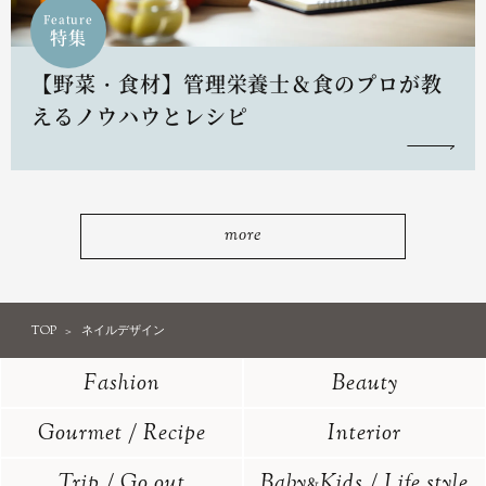
Feature
特集
【野菜・食材】管理栄養士＆食のプロが教
えるノウハウとレシピ
more
TOP
ネイルデザイン
Fashion
Beauty
Gourmet / Recipe
Interior
Trip / Go out
Baby
Kids / Life style
&