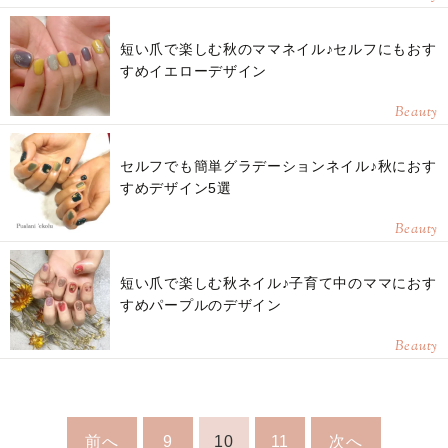
短い爪で楽しむ秋のママネイル♪セルフにもおす
すめイエローデザイン
Beauty
セルフでも簡単グラデーションネイル♪秋におす
すめデザイン5選
Beauty
短い爪で楽しむ秋ネイル♪子育て中のママにおす
すめパープルのデザイン
Beauty
前へ
9
10
11
次へ