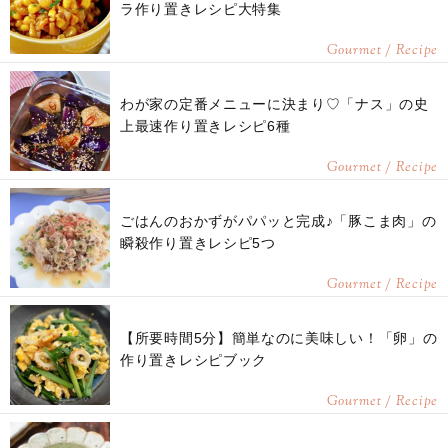
ラ作り置きレシピ大特集
Gourmet / Recipe
わが家の定番メニューに決まり♡「ナス」の史
上最速作り置きレシピ6種
Gourmet / Recipe
ごはんのおかずがパパッと完成♪「豚こま肉」の
瞬殺作り置きレシピ5つ
Gourmet / Recipe
【所要時間5分】簡単なのに美味しい！「卵」の
作り置きレシピブック
Gourmet / Recipe