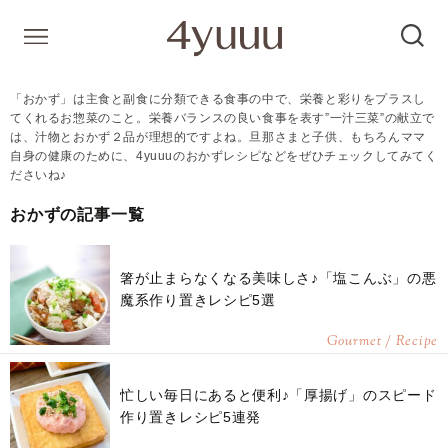
「おかず」は主食と副食に分類できる食事の中で、栄養と彩りをプラスし
てくれるお惣菜のこと。栄養バランスの良い食事を表す”一汁三菜”の献立で
は、汁物とおかず２品が理想的ですよね。旦那さまと子供、もちろんママ
自身の健康のために、4yuuuのおかずレシピなどをぜひチェックしてみてく
ださいね♪
おかずの記事一覧
箸が止まらなくなる美味しさ♪「塩こんぶ」の悪
魔系作り置きレシピ5選
Gourmet / Recipe
忙しい毎日にあると便利♪「厚揚げ」のスピード
作り置きレシピ5連発