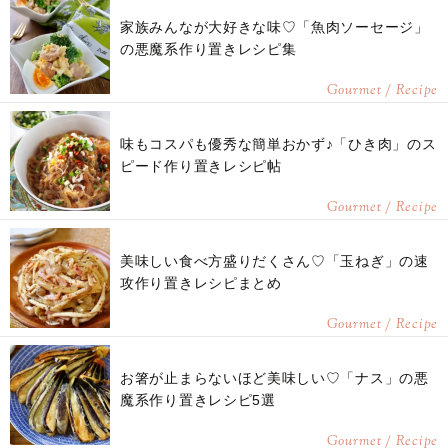
家族みんなが大好きな味♡「魚肉ソーセージ」
の悪魔系作り置きレシピ集
Gourmet / Recipe
味もコスパも優秀な簡単おかず♪「ひき肉」のス
ピード作り置きレシピ帖
Gourmet / Recipe
美味しい食べ方盛りだくさん♡「玉ねぎ」の速
攻作り置きレシピまとめ
Gourmet / Recipe
お箸が止まらないほど美味しい♡「ナス」の悪
魔系作り置きレシピ5選
Gourmet / Recipe