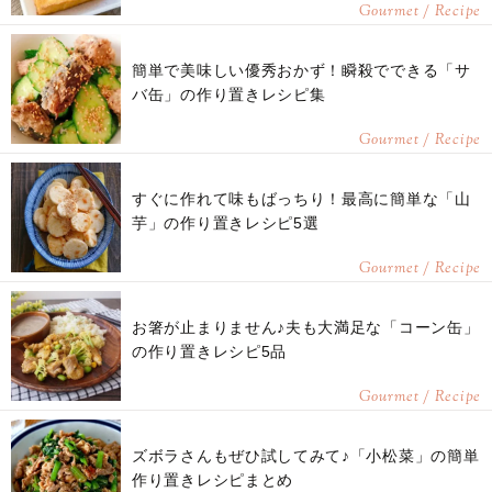
Gourmet / Recipe
簡単で美味しい優秀おかず！瞬殺でできる「サ
バ缶」の作り置きレシピ集
Gourmet / Recipe
すぐに作れて味もばっちり！最高に簡単な「山
芋」の作り置きレシピ5選
Gourmet / Recipe
お箸が止まりません♪夫も大満足な「コーン缶」
の作り置きレシピ5品
Gourmet / Recipe
ズボラさんもぜひ試してみて♪「小松菜」の簡単
作り置きレシピまとめ