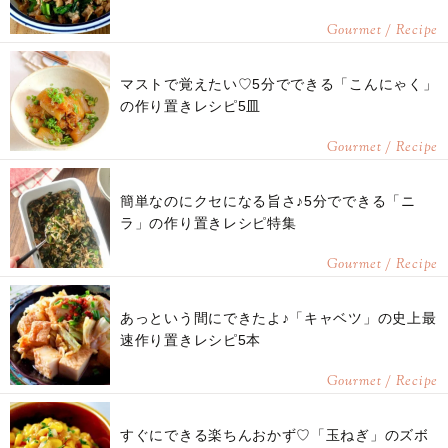
Gourmet / Recipe
マストで覚えたい♡5分でできる「こんにゃく」
の作り置きレシピ5皿
Gourmet / Recipe
簡単なのにクセになる旨さ♪5分でできる「ニ
ラ」の作り置きレシピ特集
Gourmet / Recipe
あっという間にできたよ♪「キャベツ」の史上最
速作り置きレシピ5本
Gourmet / Recipe
すぐにできる楽ちんおかず♡「玉ねぎ」のズボ