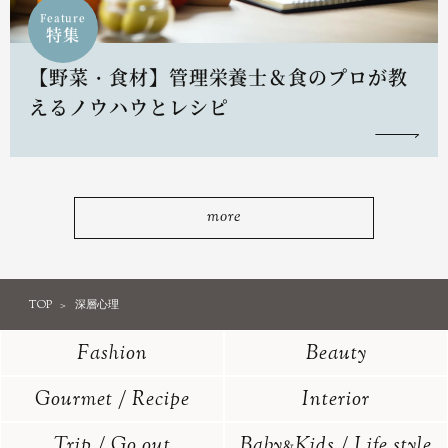
Feature
特集
【野菜・食材】管理栄養士＆食のプロが教
えるノウハウとレシピ
more
TOP
深層心理
Fashion
Beauty
Gourmet / Recipe
Interior
Trip / Go out
Baby
Kids / Life style
&