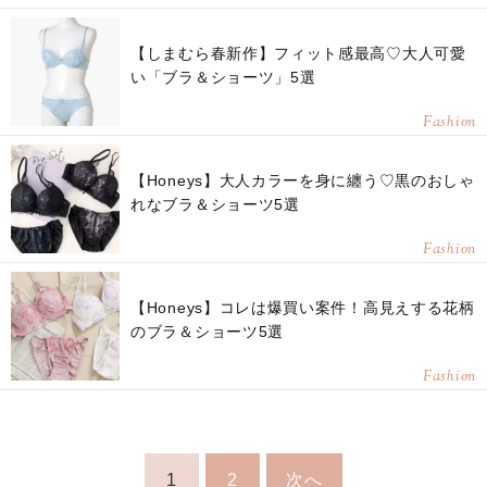
【しまむら春新作】フィット感最高♡大人可愛
い「ブラ＆ショーツ」5選
Fashion
【Honeys】大人カラーを身に纏う♡黒のおしゃ
れなブラ＆ショーツ5選
Fashion
【Honeys】コレは爆買い案件！高見えする花柄
のブラ＆ショーツ5選
Fashion
1
2
次へ