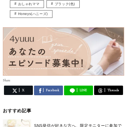
ベビーマッサージ、ベビーヨガの資格持っています。
おしゃれママ
ブラック(色)
育児をしながら、多くのママが楽しめるような記事をお届けできたらと
思っています。
Honeys(ハニーズ)
Share
X
Facebook
LINE
Threads
おすすめ記事
SNS発信が好きな方へ、限定モニターに参加で