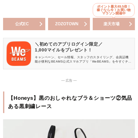
ポイント最大49.5倍！
稼ぐなら今！お買い物
マラソン開催中
公式EC
ZOZOTOWN
楽天市場
＼初めてのアプリログイン限定／
1,000マイルをプレゼント！
キャンペーン、セール情報、スタッフのスタイリング、会員証機
能が便利なBEAMS公式スマホアプリ「WeBEAMS」を今すぐチェ
ック♪
― 広告 ―
【Honeys】黒のおしゃれなブラ＆ショーツ②気品
ある黒刺繍レース