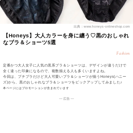
出典：www.honeys-onlineshop.com
【Honeys】大人カラーを身に纏う♡黒のおしゃれ
なブラ＆ショーツ5選
Fashion
定番かつ大人女子に人気の黒系ブラ＆ショーツは、デザインが違うだけで
全く違った印象になるので、複数揃える人も多くいますよね。
今回は、プチプラだけど大人可愛いブラ＆ショーツが揃うHoneys(ハニー
ズ)から、黒のおしゃれなブラ＆ショーツをピックアップしてみました♪
本ページにはプロモーションが含まれています
― 広告 ―