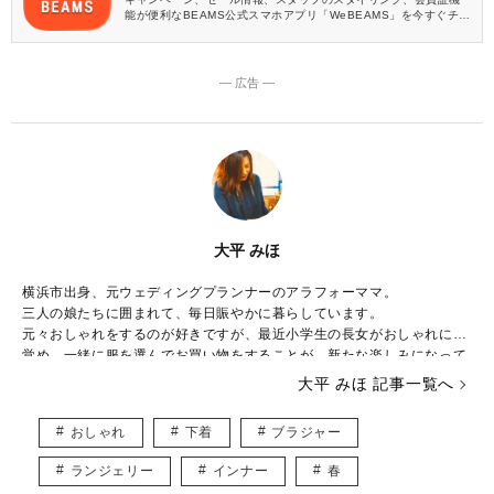
能が便利なBEAMS公式スマホアプリ「WeBEAMS」を今すぐチェ
ック♪
― 広告 ―
大平 みほ
横浜市出身、元ウェディングプランナーのアラフォーママ。
三人の娘たちに囲まれて、毎日賑やかに暮らしています。
元々おしゃれをするのが好きですが、最近小学生の長女がおしゃれに目
覚め、一緒に服を選んでお買い物をすることが、新たな楽しみになって
きました。
大平 みほ 記事一覧へ
下の娘たちはおしゃれより遊びたい盛り！シーズン毎に子供が楽しめる
イベントを考え、全力で楽しんでいます。
おしゃれ
下着
ブラジャー
やりたいことがたくさんありすぎて、毎日時間が足りないのがちょっと
した悩み。
ランジェリー
インナー
春