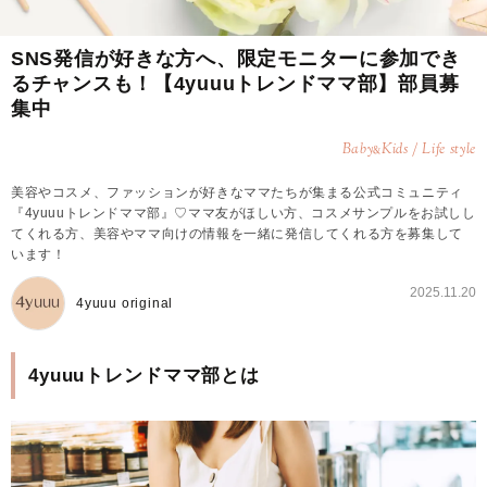
SNS発信が好きな方へ、限定モニターに参加でき
るチャンスも！【4yuuuトレンドママ部】部員募
集中
Baby
Kids / Life style
&
美容やコスメ、ファッションが好きなママたちが集まる公式コミュニティ
『4yuuuトレンドママ部』♡ママ友がほしい方、コスメサンプルをお試しし
てくれる方、美容やママ向けの情報を一緒に発信してくれる方を募集して
います！
2025.11.20
4yuuu original
4yuuuトレンドママ部とは