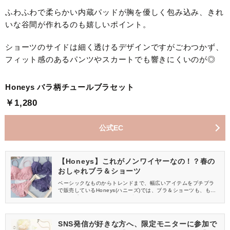
ふわふわで柔らかい内蔵パッドが胸を優しく包み込み、きれ
いな谷間が作れるのも嬉しいポイント。
ショーツのサイドは細く透けるデザインですがごわつかず、
フィット感のあるパンツやスカートでも響きにくいのが◎
Honeys バラ柄チュールブラセット
￥1,280
公式EC
【Honeys】これがノンワイヤーなの！？春の
おしゃれブラ＆ショーツ
ベーシックなものからトレンドまで、幅広いアイテムをプチプラ
で販売しているHoneys(ハニーズ)では、ブラ＆ショーツも、もち
ろんお手頃価格♪今回は、その中からノンストレスで付けられる、
おしゃれなノンワイヤーのブラセットをご紹介します。おうち時
間に重宝するので、要チェックですよ！
SNS発信が好きな方へ、限定モニターに参加で