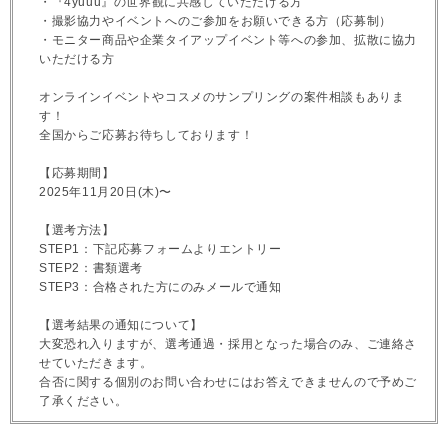
・『4yuuu』の世界観に共感していただける方
・撮影協力やイベントへのご参加をお願いできる方（応募制）
・モニター商品や企業タイアップイベント等への参加、拡散に協力
いただける方
オンラインイベントやコスメのサンプリングの案件相談もありま
す！
全国からご応募お待ちしております！
【応募期間】
2025年11月20日(木)〜
【選考方法】
STEP1：下記応募フォームよりエントリー
STEP2：書類選考
STEP3：合格された方にのみメールで通知
【選考結果の通知について】
大変恐れ入りますが、選考通過・採用となった場合のみ、ご連絡さ
せていただきます。
合否に関する個別のお問い合わせにはお答えできませんので予めご
了承ください。