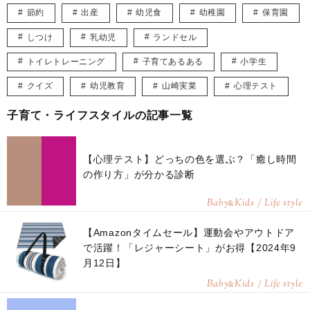
節約
出産
幼児食
幼稚園
保育園
しつけ
乳幼児
ランドセル
トイレトレーニング
子育てあるある
小学生
クイズ
幼児教育
山崎実業
心理テスト
子育て・ライフスタイルの記事一覧
【心理テスト】どっちの色を選ぶ？「癒し時間
の作り方」が分かる診断
Baby
Kids / Life style
&
【Amazonタイムセール】運動会やアウトドア
で活躍！「レジャーシート」がお得【2024年9
月12日】
Baby
Kids / Life style
&