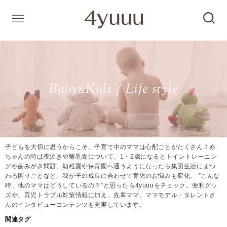
Baby
Kids / Life style
&
子どもを大切に思うからこそ、子育て中のママは心配ごとがたくさん！赤
ちゃんの時は夜泣きや離乳食について、1・2歳になるとトイレトレーニン
グや歯みがき問題、幼稚園や保育園へ通うようになったら集団生活にまつ
わる困りごとなど、我が子の成長に合わせて育児のお悩みも変化。 ”こんな
時、他のママはどうしているの？”と思ったら4yuuuをチェック。便利グッ
ズや、育児トラブル対策情報に加え、先輩ママ、ママモデル・タレントさ
んのインタビューコンテンツも充実しています。
関連タグ